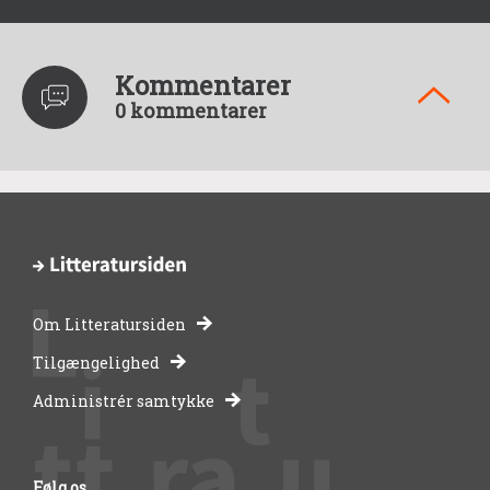
Kommentarer
0 kommentarer
Om Litteratursiden
-
Tilgængelighed
Administrér samtykke
bibliotekernes
side
Følg os