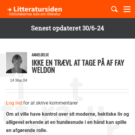
Togg
navi
- bibliotekernes side om litteratur
Senest opdateret 30/6-24
Børnebøger
Gå
til
Boglister
hovedindhold
ANMELDELSE
IKKE EN TRÆVL AT TAGE PÅ AF FAY
WELDON
Temaer
14 Mar.04
Log ind
for at skrive kommentarer
Om at ville have kontrol over sit moderne, hektiske liv og
alligevel erkende at en hundesnude i en hånd kan spille
en afgørende rolle.