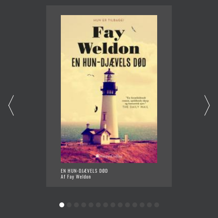
EN HUN-DJÆVELS DØD
UDVALG
Af Fay Weldon
Af Fay 