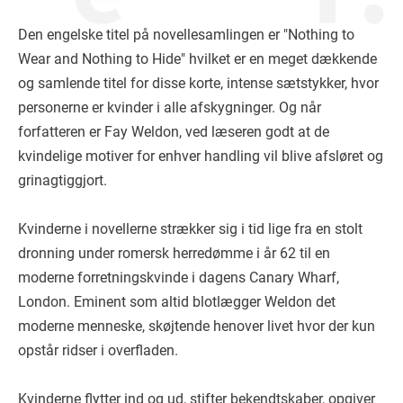
Den engelske titel på novellesamlingen er "Nothing to
Wear and Nothing to Hide" hvilket er en meget dækkende
og samlende titel for disse korte, intense sætstykker, hvor
personerne er kvinder i alle afskygninger. Og når
forfatteren er Fay Weldon, ved læseren godt at de
kvindelige motiver for enhver handling vil blive afsløret og
grinagtiggjort.
Kvinderne i novellerne strækker sig i tid lige fra en stolt
dronning under romersk herredømme i år 62 til en
moderne forretningskvinde i dagens Canary Wharf,
London. Eminent som altid blotlægger Weldon det
moderne menneske, skøjtende henover livet hvor der kun
opstår ridser i overfladen.
Kvinderne flytter ind og ud, stifter bekendtskaber, opgiver