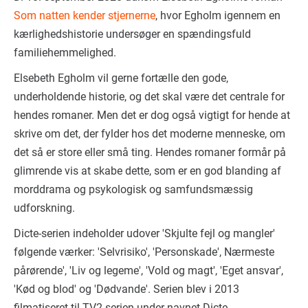
Som natten kender stjernerne
, hvor Egholm igennem en
kærlighedshistorie undersøger en spændingsfuld
familiehemmelighed.
Elsebeth Egholm vil gerne fortælle den gode,
underholdende historie, og det skal være det centrale for
hendes romaner. Men det er dog også vigtigt for hende at
skrive om det, der fylder hos det moderne menneske, om
det så er store eller små ting. Hendes romaner formår på
glimrende vis at skabe dette, som er en god blanding af
morddrama og psykologisk og samfundsmæssig
udforskning.
Dicte-serien indeholder udover 'Skjulte fejl og mangler'
følgende værker: 'Selvrisiko', 'Personskade', Nærmeste
pårørende', 'Liv og legeme', 'Vold og magt', 'Eget ansvar',
'Kød og blod' og 'Dødvande'. Serien blev i 2013
filmatiseret til TV2-serien under navnet Dicte.