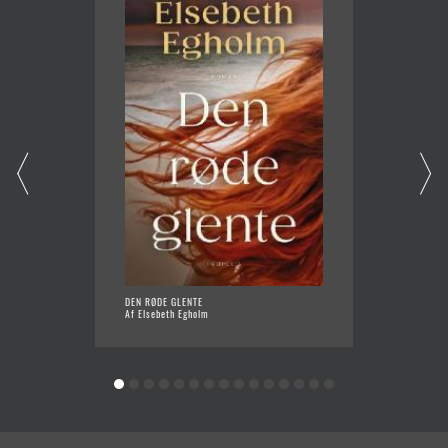
DEN RØDE GLENTE
SOM NA
Af Elsebeth Egholm
Af Else