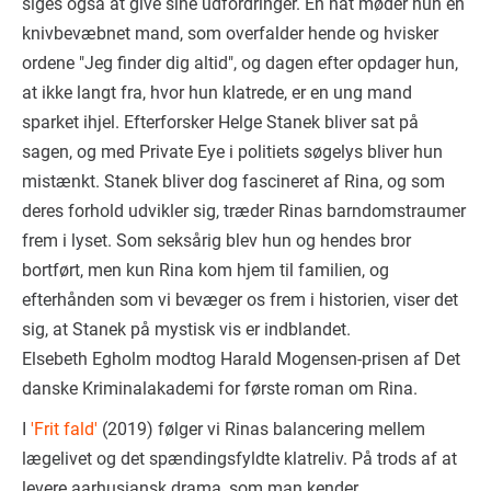
siges også at give sine udfordringer. En nat møder hun en
knivbevæbnet mand, som overfalder hende og hvisker
ordene "Jeg finder dig altid", og dagen efter opdager hun,
at ikke langt fra, hvor hun klatrede, er en ung mand
sparket ihjel. Efterforsker Helge Stanek bliver sat på
sagen, og med Private Eye i politiets søgelys bliver hun
mistænkt. Stanek bliver dog fascineret af Rina, og som
deres forhold udvikler sig, træder Rinas barndomstraumer
frem i lyset. Som seksårig blev hun og hendes bror
bortført, men kun Rina kom hjem til familien, og
efterhånden som vi bevæger os frem i historien, viser det
sig, at Stanek på mystisk vis er indblandet.
Elsebeth Egholm modtog Harald Mogensen-prisen af Det
danske Kriminalakademi for første roman om Rina.
I
'Frit fald'
(2019) følger vi Rinas balancering mellem
lægelivet og det spændingsfyldte klatreliv. På trods af at
levere aarhusiansk drama, som man kender