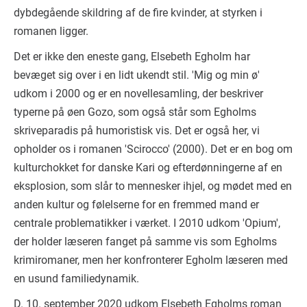
dybdegående skildring af de fire kvinder, at styrken i
romanen ligger.
Det er ikke den eneste gang, Elsebeth Egholm har
bevæget sig over i en lidt ukendt stil. 'Mig og min ø'
udkom i 2000 og er en novellesamling, der beskriver
typerne på øen Gozo, som også står som Egholms
skriveparadis på humoristisk vis. Det er også her, vi
opholder os i romanen 'Scirocco' (2000). Det er en bog om
kulturchokket for danske Kari og efterdønningerne af en
eksplosion, som slår to mennesker ihjel, og mødet med en
anden kultur og følelserne for en fremmed mand er
centrale problematikker i værket. I 2010 udkom 'Opium',
der holder læseren fanget på samme vis som Egholms
krimiromaner, men her konfronterer Egholm læseren med
en usund familiedynamik.
D. 10. september 2020 udkom Elsebeth Egholms roman