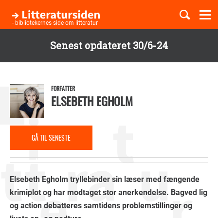
Togg
navi
- bibliotekernes side om litteratur
Senest opdateret 30/6-24
Børnebøger
Gå
til
Boglister
hovedindhold
FORFATTER
ELSEBETH EGHOLM
Temaer
GÅ TIL SENESTE
ANMELDELSE
Elsebeth Egholm tryllebinder sin læser med fængende
krimiplot og har modtaget stor anerkendelse. Bagved lig
og action debatteres samtidens problemstillinger og