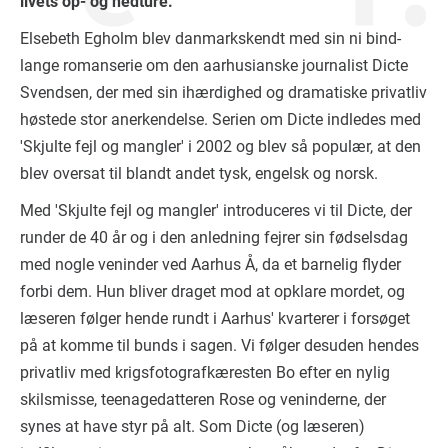
livets op- og nedture.
Elsebeth Egholm blev danmarkskendt med sin ni bind-
lange romanserie om den aarhusianske journalist Dicte
Svendsen, der med sin ihærdighed og dramatiske privatliv
høstede stor anerkendelse. Serien om Dicte indledes med
'Skjulte fejl og mangler' i 2002 og blev så populær, at den
blev oversat til blandt andet tysk, engelsk og norsk.
Med 'Skjulte fejl og mangler' introduceres vi til Dicte, der
runder de 40 år og i den anledning fejrer sin fødselsdag
med nogle veninder ved Aarhus Å, da et barnelig flyder
forbi dem. Hun bliver draget mod at opklare mordet, og
læseren følger hende rundt i Aarhus' kvarterer i forsøget
på at komme til bunds i sagen. Vi følger desuden hendes
privatliv med krigsfotografkæresten Bo efter en nylig
skilsmisse, teenagedatteren Rose og veninderne, der
synes at have styr på alt. Som Dicte (og læseren)