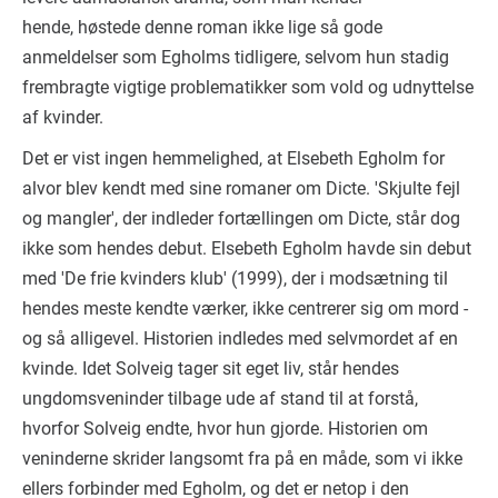
hende, høstede denne roman ikke lige så gode
anmeldelser som Egholms tidligere, selvom hun stadig
frembragte vigtige problematikker som vold og udnyttelse
af kvinder.
Det er vist ingen hemmelighed, at Elsebeth Egholm for
alvor blev kendt med sine romaner om Dicte. 'Skjulte fejl
og mangler', der indleder fortællingen om Dicte, står dog
ikke som hendes debut. Elsebeth Egholm havde sin debut
med 'De frie kvinders klub' (1999), der i modsætning til
hendes meste kendte værker, ikke centrerer sig om mord -
og så alligevel. Historien indledes med selvmordet af en
kvinde. Idet Solveig tager sit eget liv, står hendes
ungdomsveninder tilbage ude af stand til at forstå,
hvorfor Solveig endte, hvor hun gjorde. Historien om
veninderne skrider langsomt fra på en måde, som vi ikke
ellers forbinder med Egholm, og det er netop i den