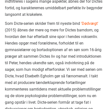
indfiltreres i sagens mange aspekter, åbnes der for Dictes
fortid, og karakterernes umiddelbart perfekte liv begynder
langsomt at krakelere.
Som Dicte-serien skrider frem til nyeste bind
'Dødvægt'
(2015) åbnes der mere og mere for Dictes barndom, og
hvordan den har efterladt sine spor i hendes voksenliv.
Hendes opgør med forældrene, forholdet til en
gymnasielærer og bortadoptionen af en søn som 16-årig
præger alt sammen Dictes liv og har med introduktionen
til Peter, hendes ukendte søn, også indvirkning på de
sager, som hun modigt efterforsker. Vi ser med serien om
Dicte, hvad Elsebeth Egholm gør så fænomenalt. I takt
med at producere tænderklaprende fortællinger
kommenteres samtidens mest aktuelle problemstillinger
og de store psykologiske problemstillinger, som nu en
gang opstår i livet. Dicte-serien formår at tage fat i
diskussioner om bortadoption, utroskab, religion og