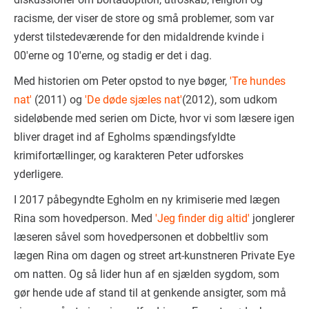
racisme, der viser de store og små problemer, som var
yderst tilstedeværende for den midaldrende kvinde i
00'erne og 10'erne, og stadig er det i dag.
Med historien om Peter opstod to nye bøger,
'Tre hundes
nat'
(2011) og
'De døde sjæles nat'
(2012), som udkom
sideløbende med serien om Dicte, hvor vi som læsere igen
bliver draget ind af Egholms spændingsfyldte
krimifortællinger, og karakteren Peter udforskes
yderligere.
I 2017 påbegyndte Egholm en ny krimiserie med lægen
Rina som hovedperson. Med
'Jeg finder dig altid'
jonglerer
læseren såvel som hovedpersonen et dobbeltliv som
lægen Rina om dagen og street art-kunstneren Private Eye
om natten. Og så lider hun af en sjælden sygdom, som
gør hende ude af stand til at genkende ansigter, som må