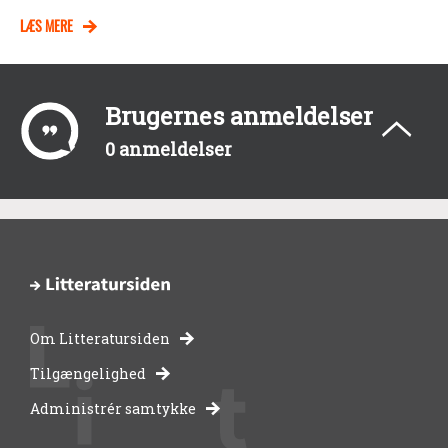
LÆS MERE
Brugernes anmeldelser
0 anmeldelser
Om Litteratursiden
-
Tilgængelighed
Administrér samtykke
bibliotekernes