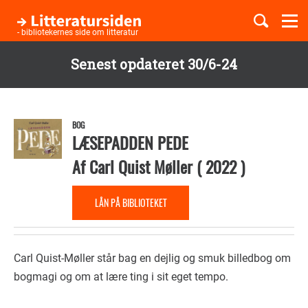
Togg
navi
- bibliotekernes side om litteratur
Senest opdateret 30/6-24
Børnebøger
Gå
til
Boglister
hovedindhold
BOG
LÆSEPADDEN PEDE
Af
Carl Quist Møller
(
2022
)
Temaer
LÅN PÅ BIBLIOTEKET
Carl Quist-Møller står bag en dejlig og smuk billedbog om
bogmagi og om at lære ting i sit eget tempo.