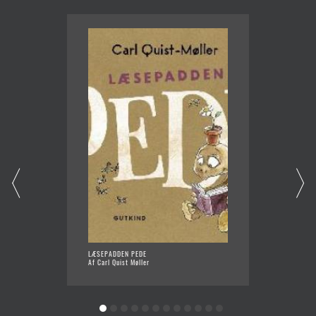
LÆSEPADDEN PEDE
HISTOR
Af Carl Quist Møller
Af Grah