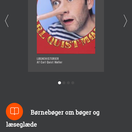
LØGNEHISTORIER
DE MAG
Af Carl Quist Møller
HISTOR
Af Carl 
Børnebøger om bøger og
læseglæde