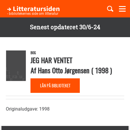
Togg
navi
- bibliotekernes side om litteratur
Senest opdateret 30/6-24
Børnebøger
Gå
til
Boglister
hovedindhold
BOG
JEG HAR VENTET
Af
Hans Otto Jørgensen
(
1998
)
Temaer
LÅN PÅ BIBLIOTEKET
Originaludgave: 1998