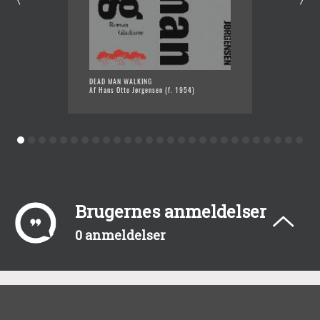
DEAD MAN WALKING
REVOLU
Af Hans Otto Jørgensen (f. 1954)
KOMPOS
Af Hans
Brugernes anmeldelser
0 anmeldelser