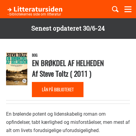
Togg
navi
- bibliotekernes side om litteratur
Senest opdateret 30/6-24
Børnebøger
Gå
til
Boglister
hovedindhold
BOG
EN BRØKDEL AF HELHEDEN
Af
Steve Toltz
(
2011
)
Temaer
LÅN PÅ BIBLIOTEKET
En brølende potent og lidenskabelig roman om
opfindelser, tabt kærlighed og misforståelser, men mest af
alt om livets forudsigelige uforudsigelighed.