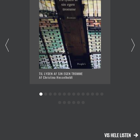
TIL LYDEN AF SIN EGEN TROMME
TJENER
Af Christina Hesselholdt
Af Dorr
VIS HELE LISTEN