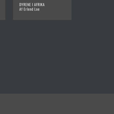
DYRENE I AFRIKA
ENDEN PÅ VERDEN
Af Erlend Loe
KENDER DEN
Af Erlend Loe