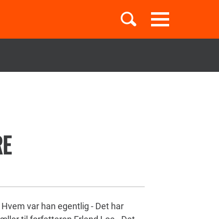
Toggle
navigation
Børnebøger
Boglister
RE
Temaer
 Hvem var han egentlig - Det har