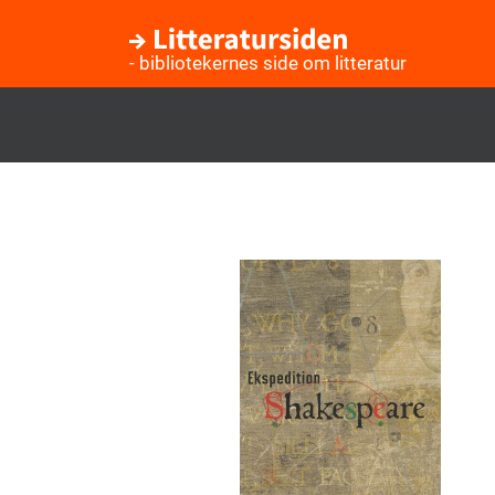
- bibliotekernes side om litteratur
Gå
til
hovedindhold