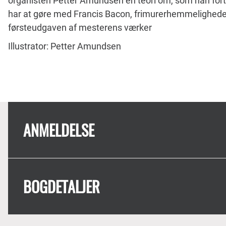
organisten Petter Amundsen en teori om, som han fortæl
har at gøre med Francis Bacon, frimurerhemmeligheder,
førsteudgaven af mesterens værker
Illustrator: Petter Amundsen
ANMELDELSE
BOGDETALJER