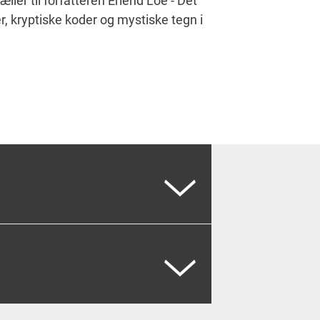
ler til forfatteren Erlend Loe - Det
 kryptiske koder og mystiske tegn i