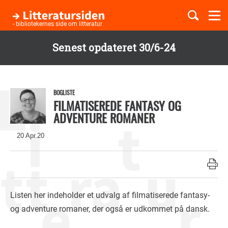
Togg
navi
- bibliotekernes side om litteratur
Senest opdateret 30/6-24
Børnebøger
Gå
til
Boglister
hovedindhold
BOGLISTE
FILMATISEREDE FANTASY OG
ADVENTURE ROMANER
Temaer
20 Apr.20
Listen her indeholder et udvalg af filmatiserede fantasy-
og adventure romaner, der også er udkommet på dansk.