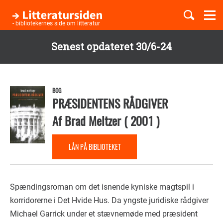
Togg
navi
- bibliotekernes side om litteratur
Senest opdateret 30/6-24
Børnebøger
Gå
til
Boglister
hovedindhold
BOG
PRÆSIDENTENS RÅDGIVER
Af
Brad Meltzer
(
2001
)
Temaer
LÅN PÅ BIBLIOTEKET
Spændingsroman om det isnende kyniske magtspil i
korridorerne i Det Hvide Hus. Da yngste juridiske rådgiver
Michael Garrick under et stævnemøde med præsident