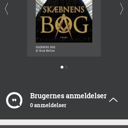
SKÆBNENS BOG
PRÆSID
Af Brad Meltzer
Af Brad
Brugernes anmeldelser
0 anmeldelser