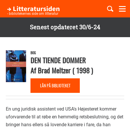
Togg
navi
- bibliotekernes side om litteratur
Senest opdateret 30/6-24
Børnebøger
Gå
til
Boglister
hovedindhold
BOG
DEN TIENDE DOMMER
Af
Brad Meltzer
(
1998
)
Temaer
LÅN PÅ BIBLIOTEKET
En ung juridisk assistent ved USA's Højesteret kommer
uforvarende til at røbe en hemmelig retsbeslutning, og det
bringer hans ellers så lovende karriere i fare, da han