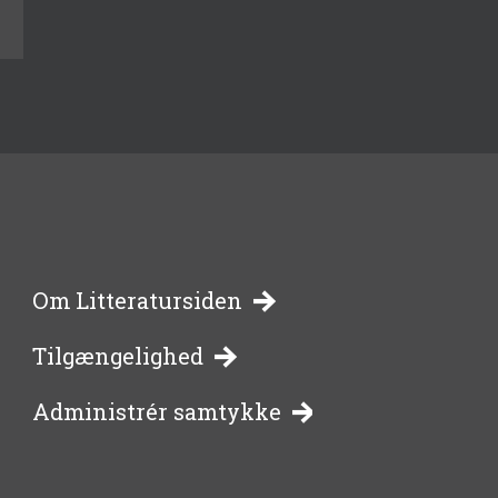
-
Om Litteratursiden
Tilgængelighed
bibliotekernes
Administrér samtykke
side