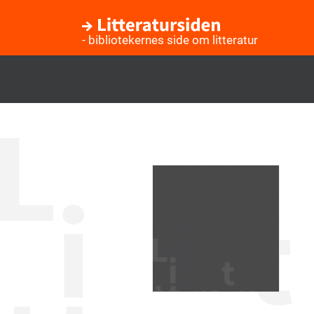
- bibliotekernes side om litteratur
Gå
til
hovedindhold