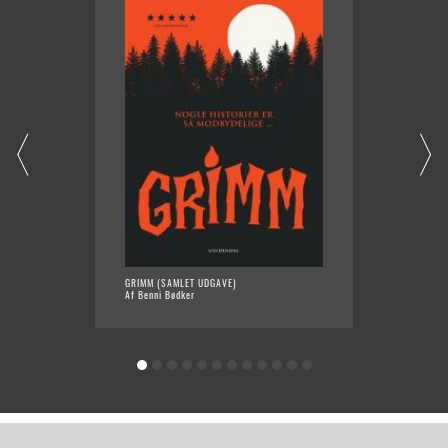
GRIMM (SAMLET UDGAVE)
DRACUL
Af Benni Bødker
Af Kenn