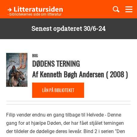
Togg
navi
- bibliotekernes side om litteratur
Senest opdateret 30/6-24
Børnebøger
Gå
til
Boglister
hovedindhold
BOG
DØDENS TERNING
Af
Kenneth Bøgh Andersen
(
2008
)
Temaer
LÅN PÅ BIBLIOTEKET
Filip vender endnu en gang tilbage til Helvede - Denne
gang for at hjælpe Døden, der har fået stjålet terningen
der tildeler de dødelige deres leveår. Bind 2 i serien "Den