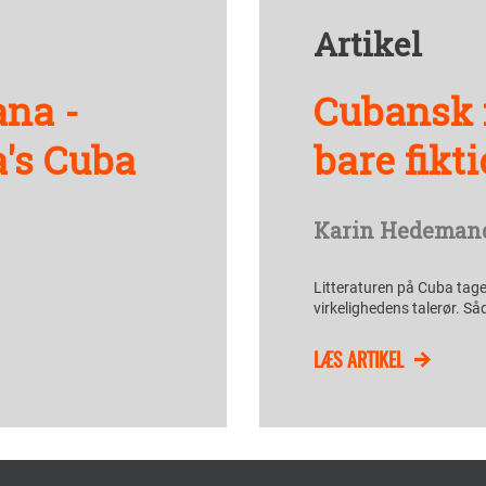
Artikel
ana -
Cubansk f
's Cuba
bare fikt
Karin Hedeman
Litteraturen på Cuba tager
virkelighedens talerør. Så
LÆS ARTIKEL