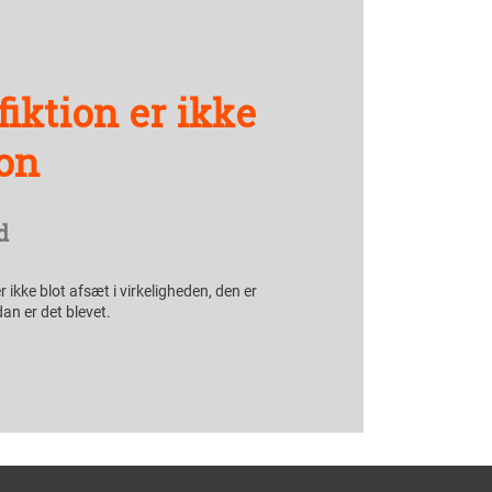
iktion er ikke
ion
d
 ikke blot afsæt i virkeligheden, den er
dan er det blevet.