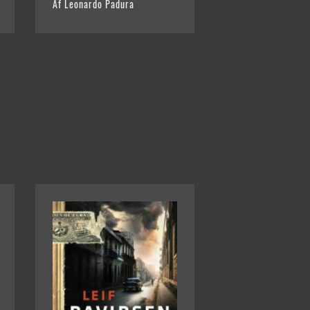
Af Leonardo Padura
EFTERÅRSLANDSK
Af Leonardo Padur