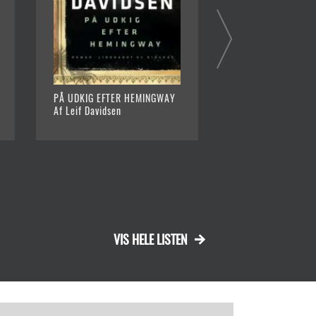
PÅ UDKIG EFTER HEMINGWAY
VÆGTEN
Af Leif Davidsen
Af Don DeLillo
VIS HELE LISTEN