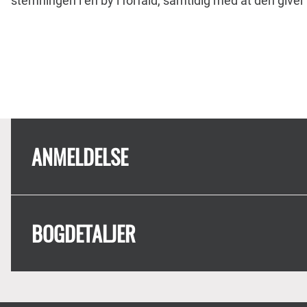
stemningen i en by i forfald, samtidig med at den giver e
ANMELDELSE
BOGDETALJER