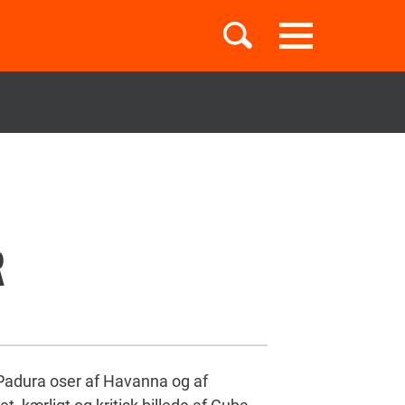
Toggle
navigation
Børnebøger
Boglister
R
Temaer
Padura oser af Havanna og af