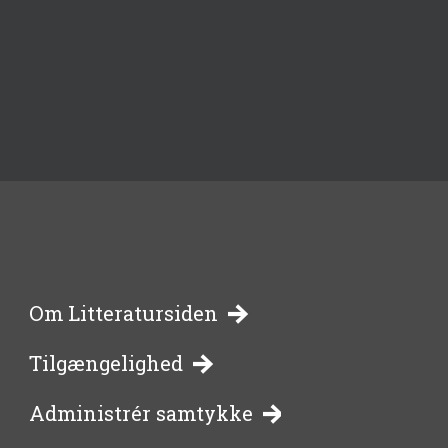
-
Om Litteratursiden
Tilgængelighed
bibliotekernes
Administrér samtykke