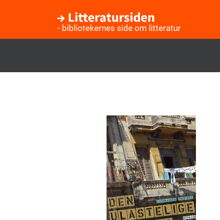
- bibliotekernes side om litteratur
Gå
til
hovedindhold