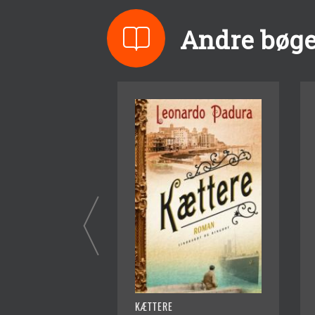
Andre bøge
KÆTTERE