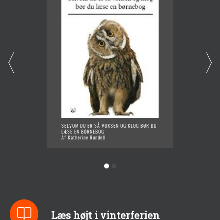
SELVOM DU ER SÅ VOKSEN OG KLOG BØR DU
ULVEVI
LÆSE EN BØRNEBOG
Af Kath
Af Katherine Rundell
Læs højt i vinterferien