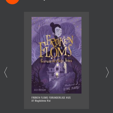
FRØKEN FLOMS FORUNDERLIGE HUS
DEL AF 
Af Magdalena Hai
SORTER
Af Neil