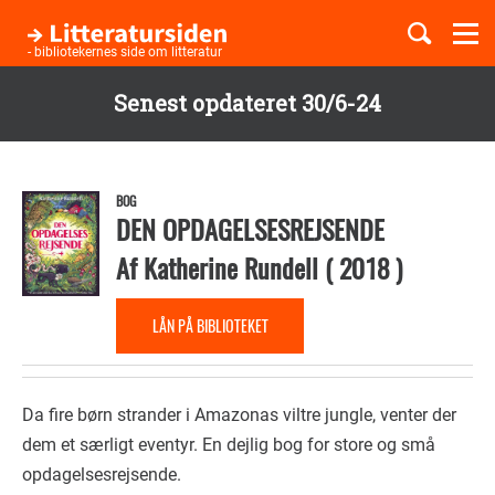
Togg
navi
- bibliotekernes side om litteratur
Senest opdateret 30/6-24
Børnebøger
Gå
til
Boglister
hovedindhold
BOG
DEN OPDAGELSESREJSENDE
Af
Katherine Rundell
(
2018
)
Temaer
LÅN PÅ BIBLIOTEKET
Da fire børn strander i Amazonas viltre jungle, venter der
dem et særligt eventyr. En dejlig bog for store og små
opdagelsesrejsende.