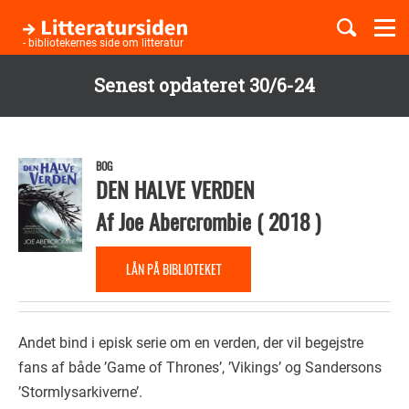
Togg
navi
- bibliotekernes side om litteratur
Senest opdateret 30/6-24
Børnebøger
Gå
til
Boglister
hovedindhold
BOG
DEN HALVE VERDEN
Af
Joe Abercrombie
(
2018
)
Temaer
LÅN PÅ BIBLIOTEKET
Andet bind i episk serie om en verden, der vil begejstre
fans af både ’Game of Thrones’, ’Vikings’ og Sandersons
’Stormlysarkiverne’.