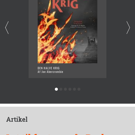
DEN HALVE KRIG
DEN HA
Af Joe Abercrombie
Af Joe 
Artikel