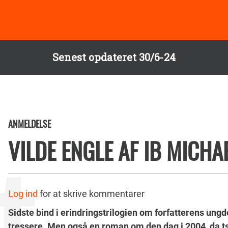
Senest opdateret 30/6-24
ANMELDELSE
VILDE ENGLE AF IB MICHA
Log ind
for at skrive kommentarer
Sidste bind i erindringstrilogien om forfatterens un
tressere. Men også en roman om den dag i 2004, da 