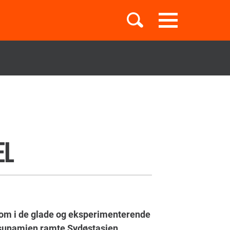
Toggle
navigation
Børnebøger
Boglister
EL
Temaer
gdom i de glade og eksperimenterende
tsunamien ramte Sydøstasien.