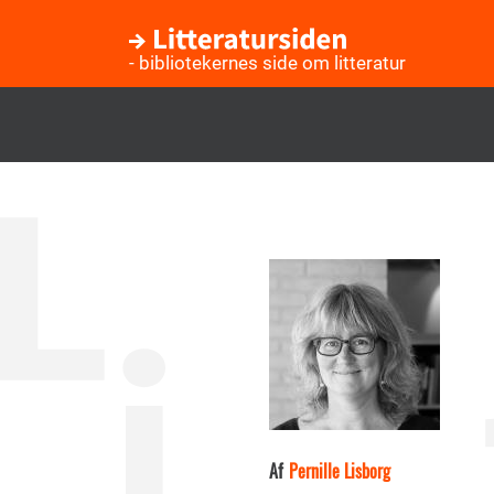
- bibliotekernes side om litteratur
Gå
til
hovedindhold
Af
Pernille Lisborg