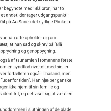
der begyndte med ’Blå bror’, har to
Og et andet, der tager udgangspunkt i
04 på Ao Sane i det sydlige Phuket i
 hvor han ofte opholder sig om
 læst, at han sad og skrev på ”Blå
d oprydning og genopbygning.
s også af tsunamien i romanens første
om en syndflod river alt med sig, er
iver fortælleren også i Thailand, men
år ”udenfor tiden”. Han hjælper ganske
r ikke hjem til sin familie og
identitet, og det viser sig at være en
til ungdommen i slutningen af de glade