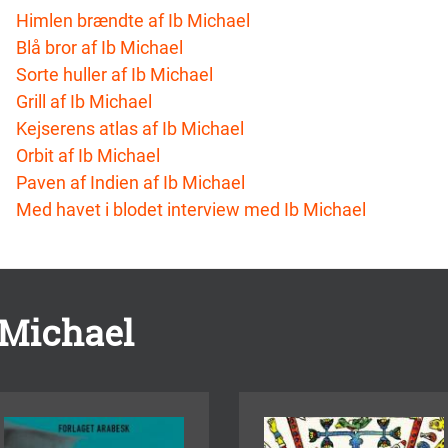
Himlen brændte af Ib Michael
Blå bror af Ib Michael
Sorte huller af Ib Michael
Grill af Ib Michael
Kejserens atlas af Ib Michael
Orbit af Ib Michael
Paven af Indien af Ib Michael
Med havet i blodet interview med Ib Michael
 Michael