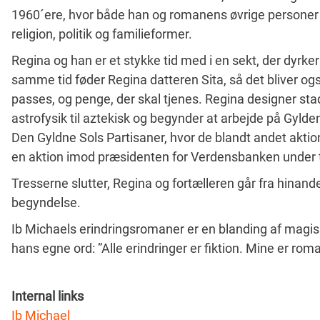
1960´ere, hvor både han og romanens øvrige personer
religion, politik og familieformer.
Regina og han er et stykke tid med i en sekt, der dyrker
samme tid føder Regina datteren Sita, så det bliver og
passes, og penge, der skal tjenes. Regina designer stadi
astrofysik til aztekisk og begynder at arbejde på Gyld
Den Gyldne Sols Partisaner, hvor de blandt andet aktio
en aktion imod præsidenten for Verdensbanken under
Tresserne slutter, Regina og fortælleren går fra hinande
begyndelse.
Ib Michaels erindringsromaner er en blanding af magisk
hans egne ord: ”Alle erindringer er fiktion. Mine er rom
Internal links
Ib Michael