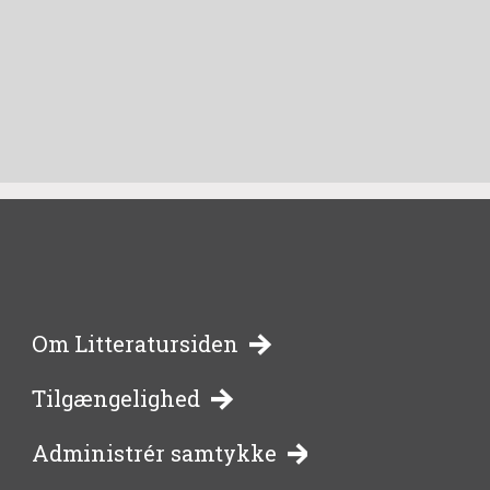
-
Om Litteratursiden
Tilgængelighed
bibliotekernes
Administrér samtykke