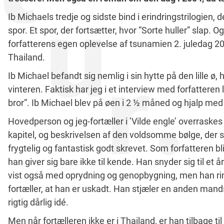
Ib Michaels tredje og sidste bind i erindringstrilogien, 
spor. Et spor, der fortsætter, hvor ”Sorte huller” slap. 
forfatterens egen oplevelse af tsunamien 2. juledag 20
Thailand.
Ib Michael befandt sig nemlig i sin hytte på den lille ø,
vinteren. Faktisk har jeg i et interview med forfatteren
bror”. Ib Michael blev på øen i 2 ½ måned og hjalp me
Hovedperson og jeg-fortæller i ’Vilde engle’ overraske
kapitel, og beskrivelsen af den voldsomme bølge, der s
frygtelig og fantastisk godt skrevet. Som forfatteren bl
han giver sig bare ikke til kende. Han snyder sig til et 
vist også med oprydning og genopbygning, men han ringe
fortæller, at han er uskadt. Han stjæler en anden mands 
rigtig dårlig idé.
Men når fortælleren ikke er i Thailand, er han tilbage 