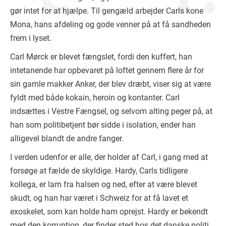
gør intet for at hjælpe. Til gengæld arbejder Carls kone
Mona, hans afdeling og gode venner på at få sandheden
frem i lyset.
Carl Mørck er blevet fængslet, fordi den kuffert, han
intetanende har opbevaret på loftet gennem flere år for
sin gamle makker Anker, der blev dræbt, viser sig at være
fyldt med både kokain, heroin og kontanter. Carl
indsættes i Vestre Fængsel, og selvom alting peger på, at
han som politibetjent bør sidde i isolation, ender han
alligevel blandt de andre fanger.
I verden udenfor er alle, der holder af Carl, i gang med at
forsøge at fælde de skyldige. Hardy, Carls tidligere
kollega, er lam fra halsen og ned, efter at være blevet
skudt, og han har været i Schweiz for at få lavet et
exoskelet, som kan holde ham oprejst. Hardy er bekendt
med den korruption, der finder sted hos det danske politi