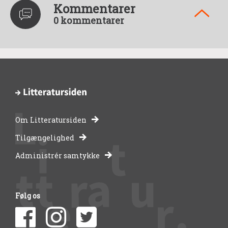
Kommentarer
0 kommentarer
Om Litteratursiden
-
Tilgængelighed
Administrér samtykke
bibliotekernes
side
Følg os
om