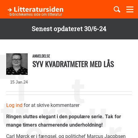
Togg
navi
- bibliotekernes side om litteratur
Senest opdateret 30/6-24
Børnebøger
Gå
til
Boglister
hovedindhold
ANMELDELSE
SYV KVADRATMETER MED LÅS
Temaer
15 Jan.24
Log ind
for at skrive kommentarer
Ringen sluttes elegant i den populære serie. Tak for
mange timers charmerende underholdning!
Carl Mørck er i fængsel, og politichef Marcus Jacobsen