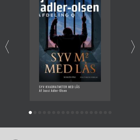
SYV KVADRATMETER MED LÅS
SPRÆKK
Af Jussi Adler-Olsen
Af Juss