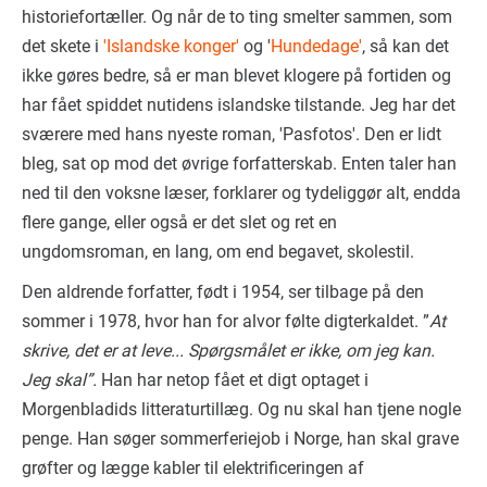
historiefortæller. Og når de to ting smelter sammen, som
det skete i
'Islandske konger'
og '
Hundedage'
, så kan det
ikke gøres bedre, så er man blevet klogere på fortiden og
har fået spiddet nutidens islandske tilstande. Jeg har det
sværere med hans nyeste roman, 'Pasfotos'. Den er lidt
bleg, sat op mod det øvrige forfatterskab. Enten taler han
ned til den voksne læser, forklarer og tydeliggør alt, endda
flere gange, eller også er det slet og ret en
ungdomsroman, en lang, om end begavet, skolestil.
Den aldrende forfatter, født i 1954, ser tilbage på den
sommer i 1978, hvor han for alvor følte digterkaldet. ”
At
skrive, det er at leve... Spørgsmålet er ikke, om jeg kan.
Jeg skal”.
Han har netop fået et digt optaget i
Morgenbladids litteraturtillæg. Og nu skal han tjene nogle
penge. Han søger sommerferiejob i Norge, han skal grave
grøfter og lægge kabler til elektrificeringen af