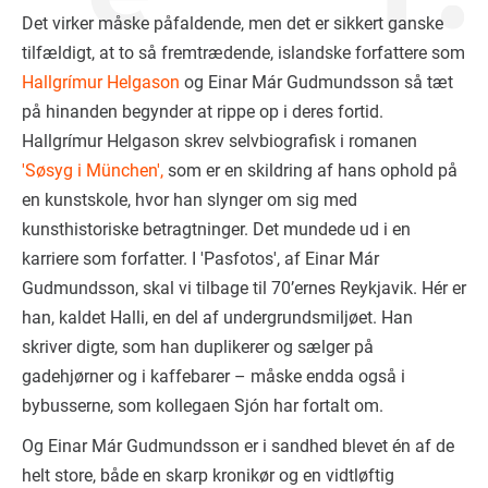
Det virker måske påfaldende, men det er sikkert ganske
tilfældigt, at to så fremtrædende, islandske forfattere som
Hallgrímur Helgason
og Einar Már Gudmundsson så tæt
på hinanden begynder at rippe op i deres fortid.
Hallgrímur Helgason skrev selvbiografisk i romanen
'
Søsyg i München',
som er en skildring af hans ophold på
en kunstskole, hvor han slynger om sig med
kunsthistoriske betragtninger. Det mundede ud i en
karriere som forfatter. I 'Pasfotos', af Einar Már
Gudmundsson, skal vi tilbage til 70’ernes Reykjavik. Hér er
han, kaldet Halli, en del af undergrundsmiljøet. Han
skriver digte, som han duplikerer og sælger på
gadehjørner og i kaffebarer – måske endda også i
bybusserne, som kollegaen Sjón har fortalt om.
Og Einar Már Gudmundsson er i sandhed blevet én af de
helt store, både en skarp kronikør og en vidtløftig