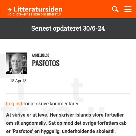
Togg
navi
- bibliotekernes side om litteratur
Senest opdateret 30/6-24
Børnebøger
Gå
til
Boglister
hovedindhold
ANMELDELSE
PASFOTOS
Temaer
18 Apr.18
Log ind
for at skrive kommentarer
At skrive er at leve. Her skriver Islands store fortæller
om sit ungdomsliv. Sat op mod det øvrige forfatterskab
er 'Pasfotos' en hyggelig, underholdende skolestil.