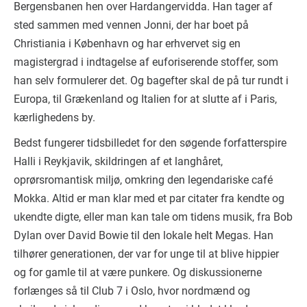
Bergensbanen hen over Hardangervidda. Han tager af
sted sammen med vennen Jonni, der har boet på
Christiania i København og har erhvervet sig en
magistergrad i indtagelse af euforiserende stoffer, som
han selv formulerer det. Og bagefter skal de på tur rundt i
Europa, til Grækenland og Italien for at slutte af i Paris,
kærlighedens by.
Bedst fungerer tidsbilledet for den søgende forfatterspire
Halli i Reykjavik, skildringen af et langhåret,
oprørsromantisk miljø, omkring den legendariske café
Mokka. Altid er man klar med et par citater fra kendte og
ukendte digte, eller man kan tale om tidens musik, fra Bob
Dylan over David Bowie til den lokale helt Megas. Han
tilhører generationen, der var for unge til at blive hippier
og for gamle til at være punkere. Og diskussionerne
forlænges så til Club 7 i Oslo, hvor nordmænd og