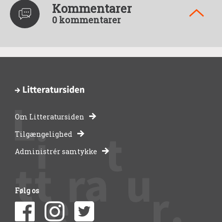
Kommentarer
0 kommentarer
Om Litteratursiden
-
Tilgængelighed
Administrér samtykke
bibliotekernes
side
Følg os
om