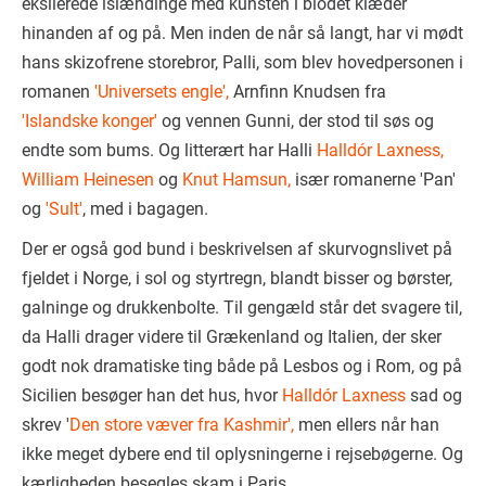
eksilerede islændinge med kunsten i blodet klæder
hinanden af og på. Men inden de når så langt, har vi mødt
hans skizofrene storebror, Palli, som blev hovedpersonen i
romanen
'Universets engle',
Arnfinn Knudsen fra
'Islandske konger'
og vennen Gunni, der stod til søs og
endte som bums. Og litterært har Halli
Halldór Laxness,
William Heinesen
og
Knut Hamsun,
især romanerne 'Pan'
og
'Sult'
, med i bagagen.
Der er også god bund i beskrivelsen af skurvognslivet på
fjeldet i Norge, i sol og styrtregn, blandt bisser og børster,
galninge og drukkenbolte. Til gengæld står det svagere til,
da Halli drager videre til Grækenland og Italien, der sker
godt nok dramatiske ting både på Lesbos og i Rom, og på
Sicilien besøger han det hus, hvor
Halldór Laxness
sad og
skrev '
Den store væver fra Kashmir',
men ellers når han
ikke meget dybere end til oplysningerne i rejsebøgerne. Og
kærligheden besegles skam i Paris.