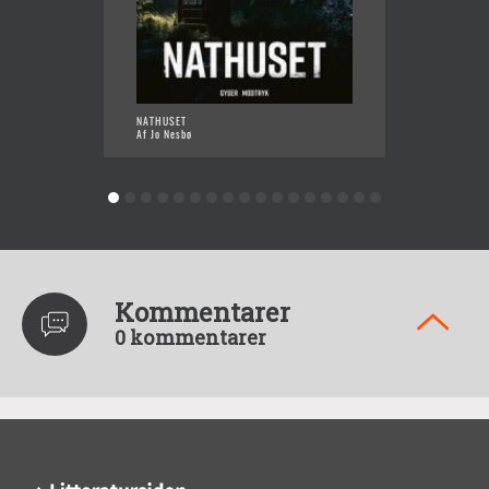
NATHUSET
ROTTEØ
Af Jo Nesbø
Af Jo N
Kommentarer
0 kommentarer