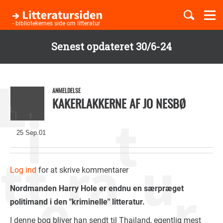
Togg
navi
- bibliotekernes side om litteratur
Senest opdateret 30/6-24
Børnebøger
Gå
til
Boglister
hovedindhold
ANMELDELSE
KAKERLAKKERNE AF JO NESBØ
Temaer
25 Sep.01
Log ind
for at skrive kommentarer
Nordmanden Harry Hole er endnu en særpræget
politimand i den "kriminelle" litteratur.
I denne bog bliver han sendt til Thailand, egentlig mest