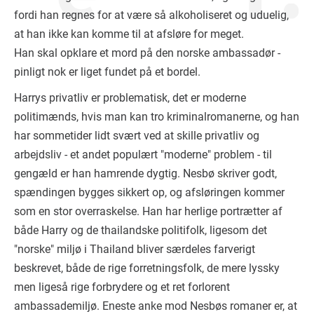
fordi han regnes for at være så alkoholiseret og uduelig,
at han ikke kan komme til at afsløre for meget.
Han skal opklare et mord på den norske ambassadør -
pinligt nok er liget fundet på et bordel.
Harrys privatliv er problematisk, det er moderne
politimænds, hvis man kan tro kriminalromanerne, og han
har sommetider lidt svært ved at skille privatliv og
arbejdsliv - et andet populært "moderne" problem - til
gengæld er han hamrende dygtig. Nesbø skriver godt,
spændingen bygges sikkert op, og afsløringen kommer
som en stor overraskelse. Han har herlige portrætter af
både Harry og de thailandske politifolk, ligesom det
"norske" miljø i Thailand bliver særdeles farverigt
beskrevet, både de rige forretningsfolk, de mere lyssky
men ligeså rige forbrydere og et ret forlorent
ambassademiljø. Eneste anke mod Nesbøs romaner er, at