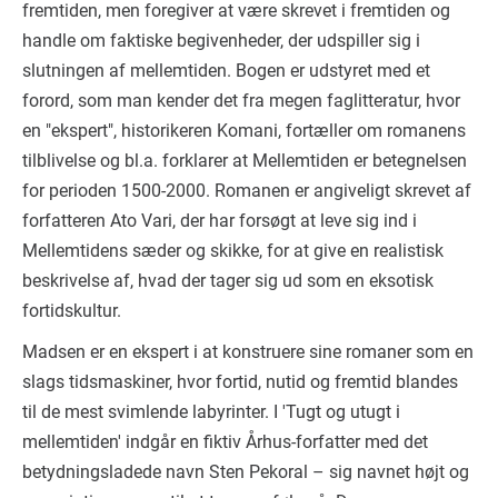
fremtiden, men foregiver at være skrevet i fremtiden og
handle om faktiske begivenheder, der udspiller sig i
slutningen af mellemtiden. Bogen er udstyret med et
forord, som man kender det fra megen faglitteratur, hvor
en "ekspert", historikeren Komani, fortæller om romanens
tilblivelse og bl.a. forklarer at Mellemtiden er betegnelsen
for perioden 1500-2000. Romanen er angiveligt skrevet af
forfatteren Ato Vari, der har forsøgt at leve sig ind i
Mellemtidens sæder og skikke, for at give en realistisk
beskrivelse af, hvad der tager sig ud som en eksotisk
fortidskultur.
Madsen er en ekspert i at konstruere sine romaner som en
slags tidsmaskiner, hvor fortid, nutid og fremtid blandes
til de mest svimlende labyrinter. I 'Tugt og utugt i
mellemtiden' indgår en fiktiv Århus-forfatter med det
betydningsladede navn Sten Pekoral – sig navnet højt og