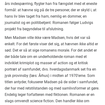
års indespærring, flygter han fra fængslet med et eneste
formål: at hævne sig på de tre personer, der er skyld i, at
hans liv blev taget fra ham, nemlig en dommer, en
journalist og en politibetjent. Romanen følger Ludvigs
projekt fra begyndelse til afslutning.
Men Madsen ville ikke være Madsen, hvis det var så
enkelt. For det første viser det sig, at hævnen ikke altid er
sød. Det er så at sige romanens morale. For det andet er
der både tale om en underholdende roman med et
indviklet krimiplot og masser af action og et kritisk
portræt af samfundet, dvs. hverdagsdanmark set fra en
jysk provinsby (læs: Århus) i midten af 1970’erne. Som
titlen antyder, fokuserer Madsen på de sider i samfundet,
der har med retstilstanden og med samlivsformer at gøre.
Endelig leger forfatteren med fiktionen. Romanen er en
slags omvendt science fiction. Den handler ikke om