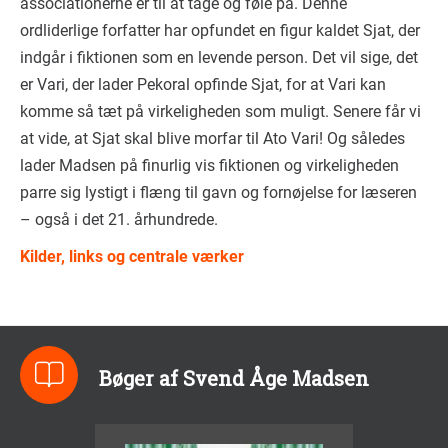
associationerne er til at tage og føle på. Denne
ordliderlige forfatter har opfundet en figur kaldet Sjat, der
indgår i fiktionen som en levende person. Det vil sige, det
er Vari, der lader Pekoral opfinde Sjat, for at Vari kan
komme så tæt på virkeligheden som muligt. Senere får vi
at vide, at Sjat skal blive morfar til Ato Vari! Og således
lader Madsen på finurlig vis fiktionen og virkeligheden
parre sig lystigt i flæng til gavn og fornøjelse for læseren
– også i det 21. århundrede.
Kilder, links og centrale værker
Bøger af Svend Åge Madsen