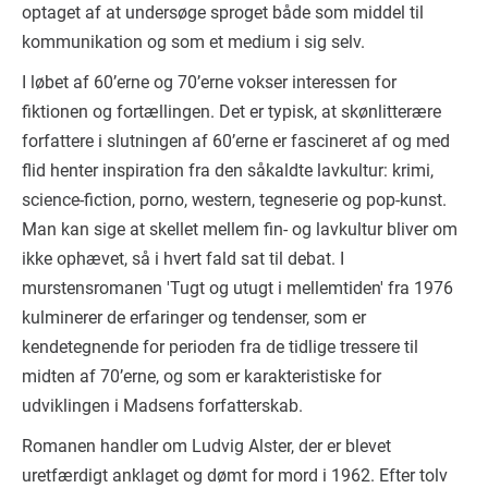
optaget af at undersøge sproget både som middel til
kommunikation og som et medium i sig selv.
I løbet af 60’erne og 70’erne vokser interessen for
fiktionen og fortællingen. Det er typisk, at skønlitterære
forfattere i slutningen af 60’erne er fascineret af og med
flid henter inspiration fra den såkaldte lavkultur: krimi,
science-fiction, porno, western, tegneserie og pop-kunst.
Man kan sige at skellet mellem fin- og lavkultur bliver om
ikke ophævet, så i hvert fald sat til debat. I
murstensromanen 'Tugt og utugt i mellemtiden' fra 1976
kulminerer de erfaringer og tendenser, som er
kendetegnende for perioden fra de tidlige tressere til
midten af 70’erne, og som er karakteristiske for
udviklingen i Madsens forfatterskab.
Romanen handler om Ludvig Alster, der er blevet
uretfærdigt anklaget og dømt for mord i 1962. Efter tolv