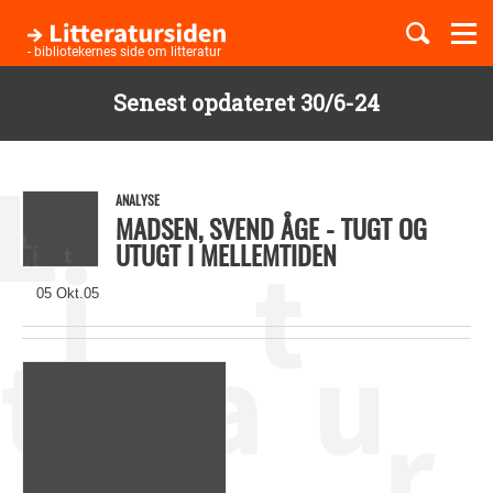
Togg
navi
- bibliotekernes side om litteratur
Senest opdateret 30/6-24
Børnebøger
Gå
til
Boglister
hovedindhold
ANALYSE
MADSEN, SVEND ÅGE - TUGT OG
UTUGT I MELLEMTIDEN
Temaer
05 Okt.05