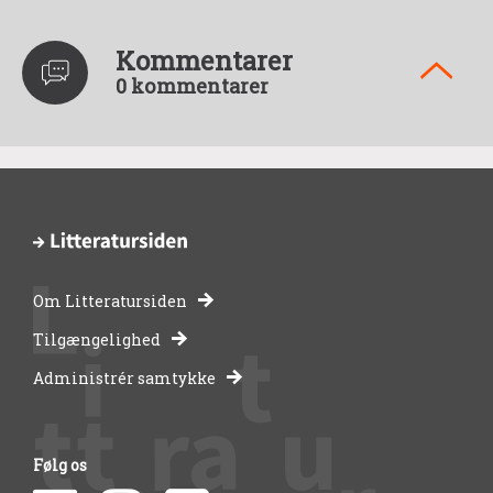
Kommentarer
0 kommentarer
Om Litteratursiden
-
Tilgængelighed
Administrér samtykke
bibliotekernes
side
Følg os