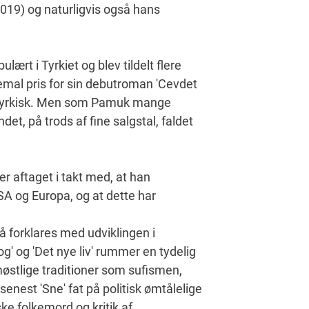
019) og naturligvis også hans
ært i Tyrkiet og blev tildelt flere
emal pris for sin debutroman 'Cevdet
fra tyrkisk. Men som Pamuk mange
et, på trods af fine salgstal, faldet
r aftaget i takt med, at han
SA og Europa, og at dette har
 forklares med udviklingen i
g' og 'Det nye liv' rummer en tydelig
emøstlige traditioner som sufismen,
enest 'Sne' fat på politisk ømtålelige
e folkemord og kritik af