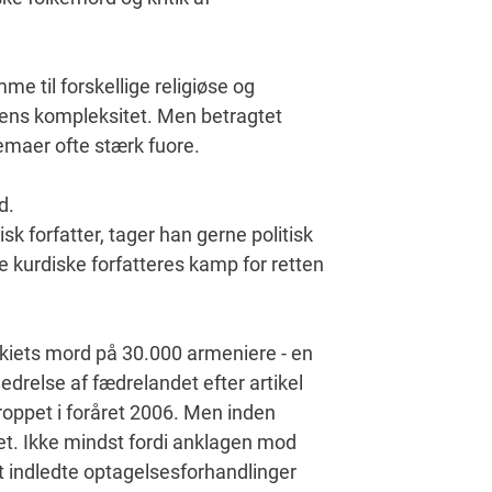
e til forskellige religiøse og
edens kompleksitet. Men betragtet
emaer ofte stærk fuore.
d.
isk forfatter, tager han gerne politisk
de kurdiske forfatteres kamp for retten
rkiets mord på 30.000 armeniere - en
nedrelse af fædrelandet efter artikel
roppet i foråret 2006. Men inden
et. Ikke mindst fordi anklagen mod
t indledte optagelsesforhandlinger