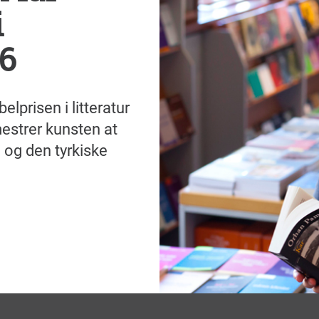
i
06
prisen i litteratur
mestrer kunsten at
 og den tyrkiske