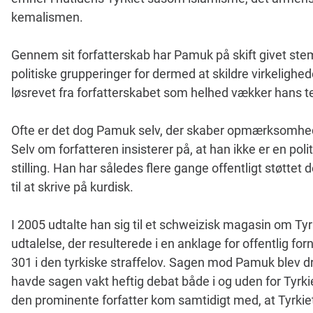
kemalismen.
Gennem sit forfatterskab har Pamuk på skift givet stemm
politiske grupperinger for dermed at skildre virkeligh
løsrevet fra forfatterskabet som helhed vækker hans t
Ofte er det dog Pamuk selv, der skaber opmærksomhe
Selv om forfatteren insisterer på, at han ikke er en polit
stilling. Han har således flere gange offentligt støttet 
til at skrive på kurdisk.
I 2005 udtalte han sig til et schweizisk magasin om Ty
udtalelse, der resulterede i en anklage for offentlig for
301 i den tyrkiske straffelov. Sagen mod Pamuk blev d
havde sagen vakt heftig debat både i og uden for Tyrki
den prominente forfatter kom samtidigt med, at Tyrkie