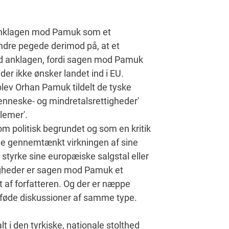
 anklagen mod Pamuk som et
ndre pegede derimod på, at et
d anklagen, fordi sagen mod Pamuk
, der ikke ønsker landet ind i EU.
 blev Orhan Pamuk tildelt de tyske
enneske- og mindretalsrettigheder'
blemer'.
m politisk begrundet og som en kritik
e gennemtænkt virkningen af sine
 styrke sine europæiske salgstal eller
digheder er sagen mod Pamuk et
et af forfatteren. Og der er næppe
 afføde diskussioner af samme type.
i den tyrkiske, nationale stolthed