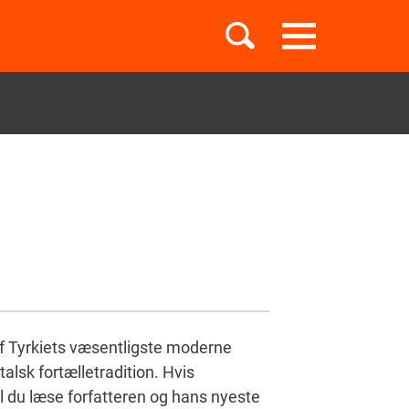
Toggle
navigation
Børnebøger
Boglister
Temaer
f Tyrkiets væsentligste moderne
alsk fortælletradition. Hvis
kal du læse forfatteren og hans nyeste