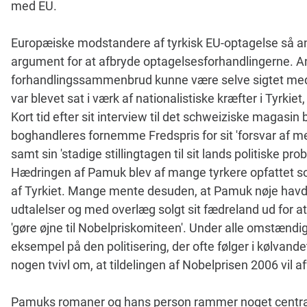
med EU.
Europæiske modstandere af tyrkisk EU-optagelse så
argument for at afbryde optagelsesforhandlingerne. A
forhandlingssammenbrud kunne være selve sigtet me
var blevet sat i værk af nationalistiske kræfter i Tyrkiet
Kort tid efter sit interview til det schweiziske magasin
boghandleres fornemme Fredspris for sit 'forsvar af m
samt sin 'stadige stillingtagen til sit lands politiske pro
Hædringen af Pamuk blev af mange tyrkere opfattet so
af Tyrkiet. Mange mente desuden, at Pamuk nøje havd
udtalelser og med overlæg solgt sit fædreland ud for at
'gøre øjne til Nobelpriskomiteen'. Under alle omstæn
eksempel på den politisering, der ofte følger i kølvand
nogen tvivl om, at tildelingen af Nobelprisen 2006 vil
Pamuks romaner og hans person rammer noget centralt 