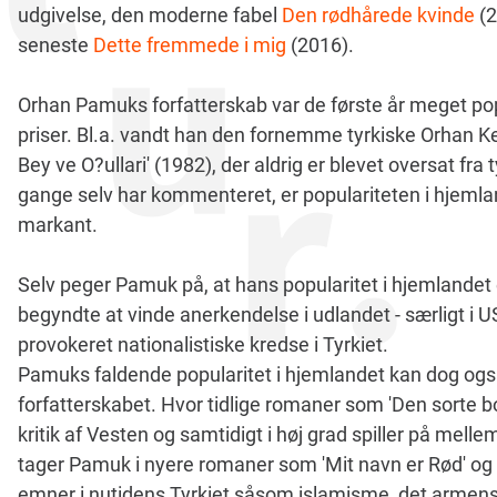
udgivelse, den moderne fabel
Den rødhårede kvinde
(2
seneste
Dette fremmede i mig
(2016).
Orhan Pamuks forfatterskab var de første år meget popul
priser. Bl.a. vandt han den fornemme tyrkiske Orhan K
Bey ve O?ullari' (1982), der aldrig er blevet oversat 
gange selv har kommenteret, er populariteten i hjemland
markant.
Selv peger Pamuk på, at hans popularitet i hjemlandet e
begyndte at vinde anerkendelse i udlandet - særligt i U
provokeret nationalistiske kredse i Tyrkiet.
Pamuks faldende popularitet i hjemlandet kan dog også
forfatterskabet. Hvor tidlige romaner som 'Den sorte bo
kritik af Vesten og samtidigt i høj grad spiller på mell
tager Pamuk i nyere romaner som 'Mit navn er Rød' og s
emner i nutidens Tyrkiet såsom islamisme, det armensk