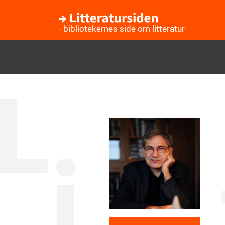
- bibliotekernes side om litteratur
Gå
til
hovedindhold