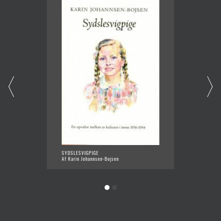
HIMMEL
SYDSLESVIGPIGE
Af Kari
Af Karin Johannsen-Bojsen