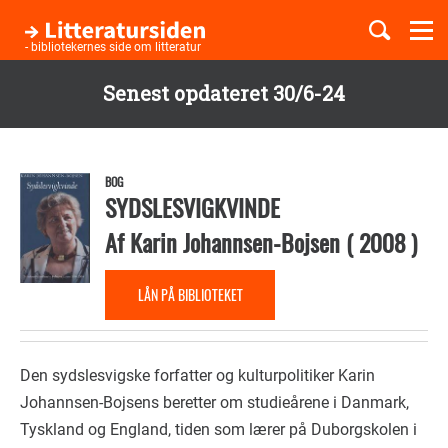
Togg
navi
- bibliotekernes side om litteratur
Senest opdateret 30/6-24
Børnebøger
Gå
til
Boglister
hovedindhold
BOG
SYDSLESVIGKVINDE
Af
Karin Johannsen-Bojsen
(
2008
)
Temaer
LÅN PÅ BIBLIOTEKET
Den sydslesvigske forfatter og kulturpolitiker Karin
Johannsen-Bojsens beretter om studieårene i Danmark,
Tyskland og England, tiden som lærer på Duborgskolen i