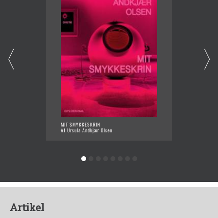
MIT SMYKKESKRIN
KRISEH
Af Ursula Andkjær Olsen
Af Ursu
Artikel