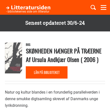
Togg
navi
- bibliotekernes side om litteratur
Senest opdateret 30/6-24
Børnebøger
Gå
til
Boglister
hovedindhold
BOG
SKØNHEDEN HÆNGER PÅ TRÆERNE
Af
Ursula Andkjær Olsen
(
2006
)
Temaer
LÅN PÅ BIBLIOTEKET
Natur og kultur blandes i en forunderlig parallelverden i
denne smukke digtsamling skrevet af Danmarks unge
lyrikdronning.