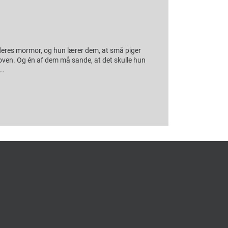
deres mormor, og hun lærer dem, at små piger
koven. Og én af dem må sande, at det skulle hun
 …