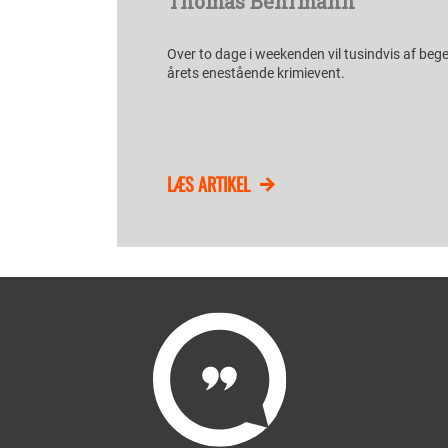
Thomas Behrmann
Over to dage i weekenden vil tusindvis af bege
årets enestående krimievent.
LÆS ARTIKEL