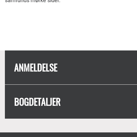
samfunds mørke sider.
ANMELDELSE
BOGDETALJER