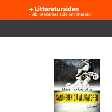
- bibliotekernes side om litteratur
Gå
til
hovedindhold