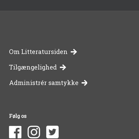
-
Om Litteratursiden
Tilgængelighed
bibliotekernes
Administrér samtykke
side
om
Følg os
litteratur