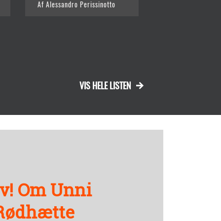
Af Alessandro Perissinotto
Af Andrea Camillle
VIS HELE LISTEN
lv! Om Unni
 Rødhætte