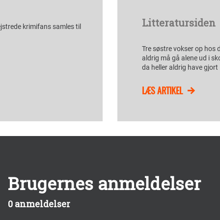
Litteratursiden
jstrede krimifans samles til
Tre søstre vokser op hos 
aldrig må gå alene ud i s
da heller aldrig have gjort
LÆS ARTIKEL
Brugernes anmeldelser
0 anmeldelser