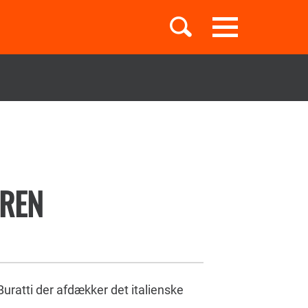
Toggle
navigation
Børnebøger
Boglister
OREN
Temaer
Buratti der afdækker det italienske