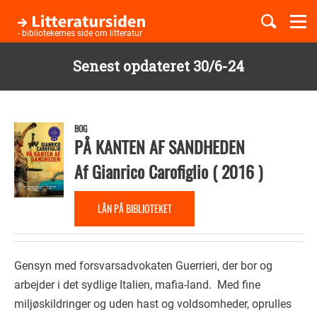
Togg
navi
- bibliotekernes side om litteratur
Senest opdateret 30/6-24
Børnebøger
Gå
til
Boglister
hovedindhold
BOG
PÅ KANTEN AF SANDHEDEN
Af
Gianrico Carofiglio
(
2016
)
Temaer
LÅN PÅ BIBLIOTEKET
Gensyn med forsvarsadvokaten Guerrieri, der bor og
arbejder i det sydlige Italien, mafia-land. Med fine
miljøskildringer og uden hast og voldsomheder, oprulles