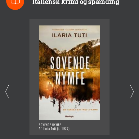
Italiensk krimi og spænding
SOVENDE NYMFE
HELVED
Af Ilaria Tuti (f. 1976)
Af Ilari