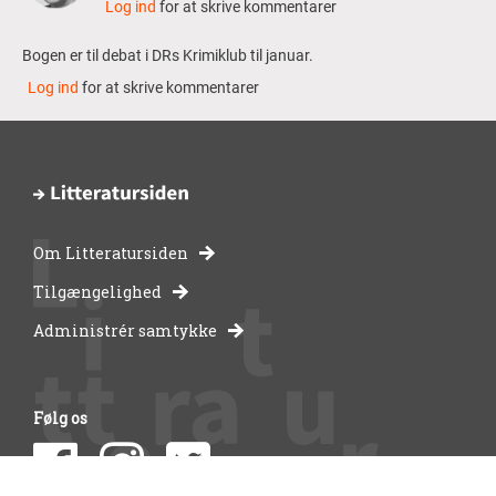
Log ind
for at skrive kommentarer
Bogen er til debat i DRs Krimiklub til januar.
Log ind
for at skrive kommentarer
Om Litteratursiden
-
Tilgængelighed
Administrér samtykke
bibliotekernes
side
Følg os
om