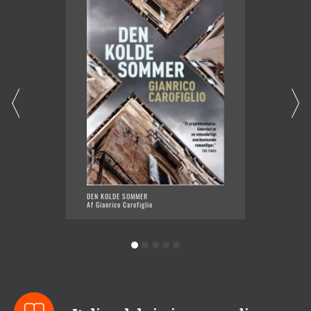
DEN KOLDE SOMMER
EFTER 
Af Gianrico Carofiglio
Af Gianr