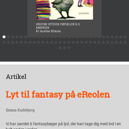
JOSEFINE OTTESEN FORTÆLLER H.C.
VIKING
ANDERSEN
FORTÆL
Af Josefine Ottesen
Af Jose
Artikel
Lyt til fantasy på eReolen
Emma Karlebjerg
Vi har samlet 6 fantasybøger på lyd, der kan tage dig med ind i en