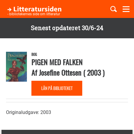
Togg
navi
- bibliotekernes side om litteratur
Senest opdateret 30/6-24
Børnebøger
Gå
til
Boglister
hovedindhold
BOG
PIGEN MED FALKEN
Af
Josefine Ottesen
(
2003
)
Temaer
LÅN PÅ BIBLIOTEKET
Originaludgave: 2003