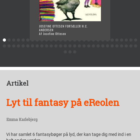
JOSEFINE OTTESEN FORTÆLLER H.C.
VIKING
ANDERSEN
FORTÆL
Af Josefine Ottesen
Af Jose
Artikel
Lyt til fantasy på eReolen
Emma Karlebjerg
Vi har samlet 6 fantasybøger på lyd, der kan tage dig med ind i en