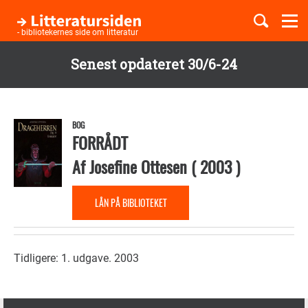
Togg
navi
- bibliotekernes side om litteratur
Senest opdateret 30/6-24
Børnebøger
Gå
til
Boglister
hovedindhold
BOG
FORRÅDT
Af
Josefine Ottesen
(
2003
)
Temaer
LÅN PÅ BIBLIOTEKET
Tidligere: 1. udgave. 2003