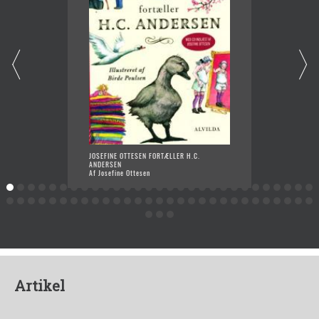
JOSEFINE OTTESEN FORTÆLLER H.C.
VIKING
ANDERSEN
FORTÆL
Af Josefine Ottesen
Af Jose
Artikel