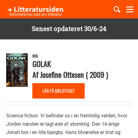
Togg
navi
- bibliotekernes side om litteratur
Senest opdateret 30/6-24
Børnebøger
Gå
til
Boglister
hovedindhold
BOG
GOLAK
Af
Josefine Ottesen
(
2009
)
Temaer
LÅN PÅ BIBLIOTEKET
Science fiction. Vi befinder os i en fremtidig verden, hvor
Jorden næsten er lagt øde af atomkrig. Den 16-årige
Jonah bor i en lille bjergby. Hans tilværelse er trist og