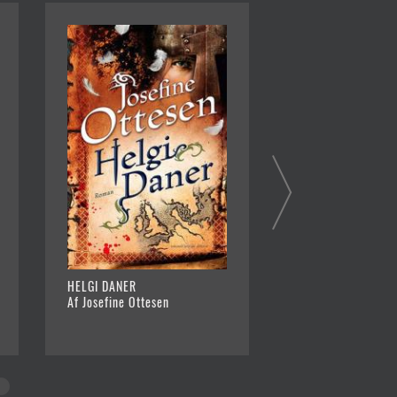
HELGI DANER
HELTEMOD OG KR
Af Josefine Ottesen
Af Josefine Ottese