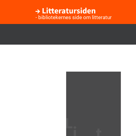
- bibliotekernes side om litteratur
Gå
til
hovedindhold