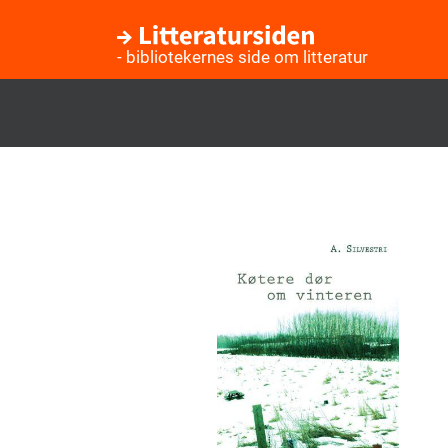
- bibliotekernes side om litteratur
Gå
til
hovedindhold