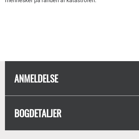
mennesker på randen af katastrofen.
ANMELDELSE
BOGDETALJER