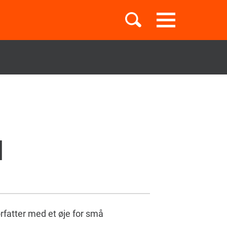
Toggle
navigation
Børnebøger
Boglister
N
Temaer
rfatter med et øje for små