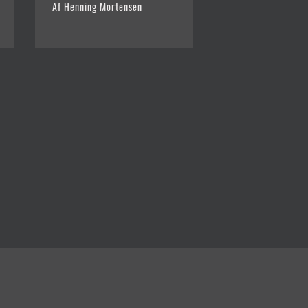
Af Henning Mortensen
HAV
Af Henning Morten