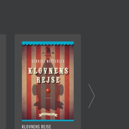
KLOVNENS REJSE
SLOTTET VED DET 