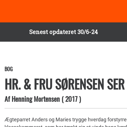
Senest opdateret 30/6-24
BOG
HR. & FRU SØRENSEN SER
Af
Henning Mortensen
(
2017
)
Ægteparret Anders og Maries trygge hverdag forstyrres 