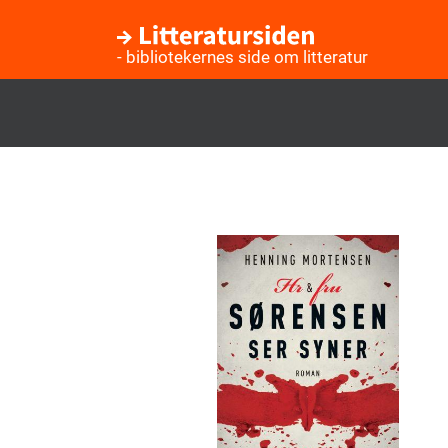
- bibliotekernes side om litteratur
Gå
til
hovedindhold