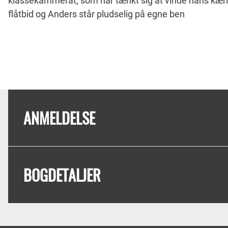
klassekammerat, som har tænkt sig at vinde hans kærli
flåtbid og Anders står pludselig på egne ben
ANMELDELSE
BOGDETALJER