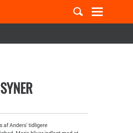
Toggle
navigation
Børnebøger
Boglister
 SYNER
Temaer
af Anders' tidligere