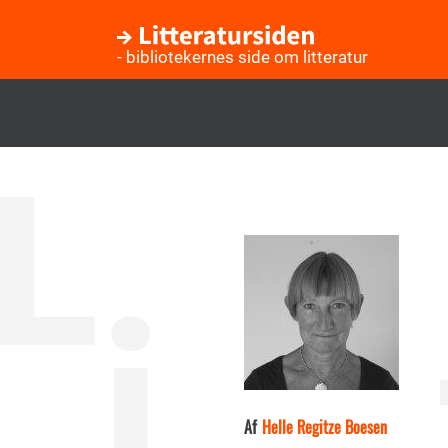
- bibliotekernes side om litteratur
Gå
til
hovedindhold
Af
Helle Regitze Boesen