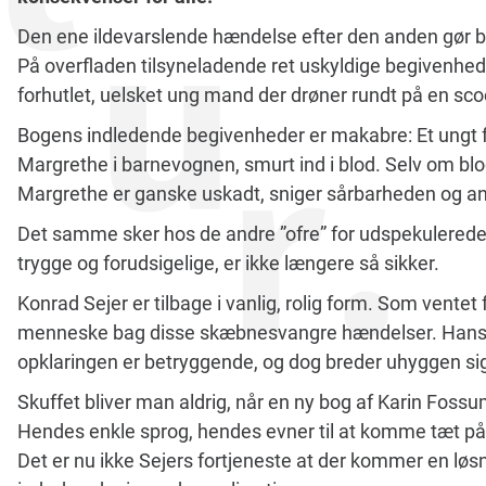
Den ene ildevarslende hændelse efter den anden gør be
På overfladen tilsyneladende ret uskyldige begivenhede
forhutlet, uelsket ung mand der drøner rundt på en sco
Bogens indledende begivenheder er makabre: Et ungt fo
Margrethe i barnevognen, smurt ind i blod. Selv om blod
Margrethe er ganske uskadt, sniger sårbarheden og an
Det samme sker hos de andre ”ofre” for udspekulerede
trygge og forudsigelige, er ikke længere så sikker.
Konrad Sejer er tilbage i vanlig, rolig form. Som ventet 
menneske bag disse skæbnesvangre hændelser. Hans a
opklaringen er betryggende, og dog breder uhyggen si
Skuffet bliver man aldrig, når en ny bog af Karin Fos
Hendes enkle sprog, hendes evner til at komme tæt på 
Det er nu ikke Sejers fortjeneste at der kommer en lø