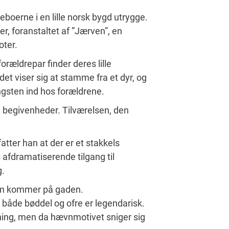
boerne i en lille norsk bygd utrygge.
r, foranstaltet af ”Jærven”, en
oter.
rældrepar finder deres lille
et viser sig at stamme fra et dyr, og
gsten ind hos forældrene.
 begivenheder. Tilværelsen, den
fatter han at der er et stakkels
fdramatiserende tilgang til
g.
sum kommer på gaden.
både bøddel og ofre er legendarisk.
sning, men da hævnmotivet sniger sig