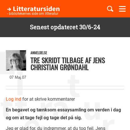
Togg
navi
- bibliotekernes side om litteratur
Senest opdateret 30/6-24
Børnebøger
Gå
til
Boglister
hovedindhold
ANMELDELSE
TRE SKRIDT TILBAGE AF JENS
CHRISTIAN GRØNDAHL
Temaer
07 Maj.07
Log ind
for at skrive kommentarer
En begavet og tænksom essaysamling om verden i dag
og om at tage fejl og tage det på sig.
Jeg er glad for, du indrømmer, at du tog fejl, Jens