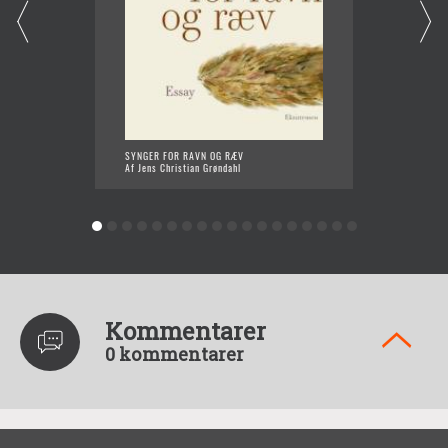
SYNGER FOR RAVN OG RÆV
FRA I N
Af Jens Christian Grøndahl
Af Jens
Kommentarer
0 kommentarer