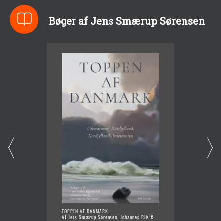
Bøger af Jens Smærup Sørensen
TOPPEN AF DANMARK
EVIGT I
Af Jens Smærup Sørensen, Johannes Riis &
Af Jens