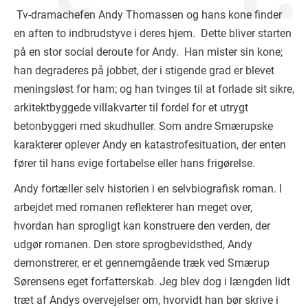
Tv-dramachefen Andy Thomassen og hans kone finder
en aften to indbrudstyve i deres hjem. Dette bliver starten
på en stor social deroute for Andy. Han mister sin kone;
han degraderes på jobbet, der i stigende grad er blevet
meningsløst for ham; og han tvinges til at forlade sit sikre,
arkitektbyggede villakvarter til fordel for et utrygt
betonbyggeri med skudhuller. Som andre Smærupske
karakterer oplever Andy en katastrofesituation, der enten
fører til hans evige fortabelse eller hans frigørelse.
Andy fortæller selv historien i en selvbiografisk roman. I
arbejdet med romanen reflekterer han meget over,
hvordan han sprogligt kan konstruere den verden, der
udgør romanen. Den store sprogbevidsthed, Andy
demonstrerer, er et gennemgående træk ved Smærup
Sørensens eget forfatterskab. Jeg blev dog i længden lidt
træt af Andys overvejelser om, hvorvidt han bør skrive i