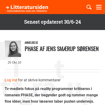
Togg
navi
- bibliotekernes side om litteratur
Senest opdateret 30/6-24
Børnebøger
Gå
til
Boglister
hovedindhold
ANMELDELSE
PHASE AF JENS SMÆRUP SØRENSEN
Temaer
25 Okt.10
Log ind
for at skrive kommentarer
Tv-mediets fokus på reality programmer kritiseres i
romanen PHASE, der begynder godt og rummer mange
fine idéer, men hvor læseren taber pusten undervejs.