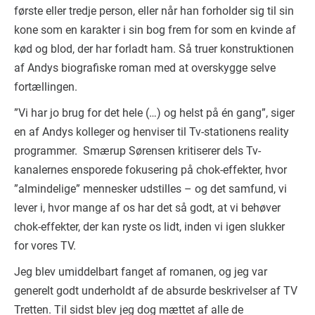
første eller tredje person, eller når han forholder sig til sin
kone som en karakter i sin bog frem for som en kvinde af
kød og blod, der har forladt ham. Så truer konstruktionen
af Andys biografiske roman med at overskygge selve
fortællingen.
”Vi har jo brug for det hele (…) og helst på én gang”, siger
en af Andys kolleger og henviser til Tv-stationens reality
programmer. Smærup Sørensen kritiserer dels Tv-
kanalernes ensporede fokusering på chok-effekter, hvor
”almindelige” mennesker udstilles – og det samfund, vi
lever i, hvor mange af os har det så godt, at vi behøver
chok-effekter, der kan ryste os lidt, inden vi igen slukker
for vores TV.
Jeg blev umiddelbart fanget af romanen, og jeg var
generelt godt underholdt af de absurde beskrivelser af TV
Tretten. Til sidst blev jeg dog mættet af alle de