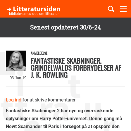
Togg
navi
- bibliotekernes side om litteratur
Senest opdateret 30/6-24
Børnebøger
Gå
til
Boglister
hovedindhold
ANMELDELSE
FANTASTISKE SKABNINGER.
GRINDELWALDS FORBRYDELSER AF
J. K. ROWLING
Temaer
03 Jan.19
Log ind
for at skrive kommentarer
Fantastiske Skabninger 2 har nye og overraskende
oplysninger om Harry Potter-universet. Denne gang må
Newt Scamander til Paris i forsøget på at opspore den