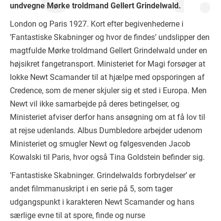
undvegne Mørke troldmand Gellert Grindelwald.
London og Paris 1927. Kort efter begivenhederne i
’Fantastiske Skabninger og hvor de findes’ undslipper den
magtfulde Mørke troldmand Gellert Grindelwald under en
højsikret fangetransport. Ministeriet for Magi forsøger at
lokke Newt Scamander til at hjælpe med opsporingen af
Credence, som de mener skjuler sig et sted i Europa. Men
Newt vil ikke samarbejde på deres betingelser, og
Ministeriet afviser derfor hans ansøgning om at få lov til
at rejse udenlands. Albus Dumbledore arbejder udenom
Ministeriet og smugler Newt og følgesvenden Jacob
Kowalski til Paris, hvor også Tina Goldstein befinder sig.
’Fantastiske Skabninger. Grindelwalds forbrydelser’ er
andet filmmanuskript i en serie på 5, som tager
udgangspunkt i karakteren Newt Scamander og hans
særlige evne til at spore, finde og nurse