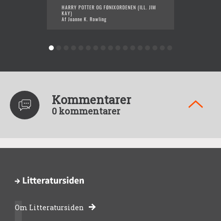
HARRY POTTER OG FØNIXORDENEN (ILL. JIM
JULEGR
KAY)
Af Joan
Af Joanne K. Rowling
Kommentarer
0 kommentarer
Om Litteratursiden