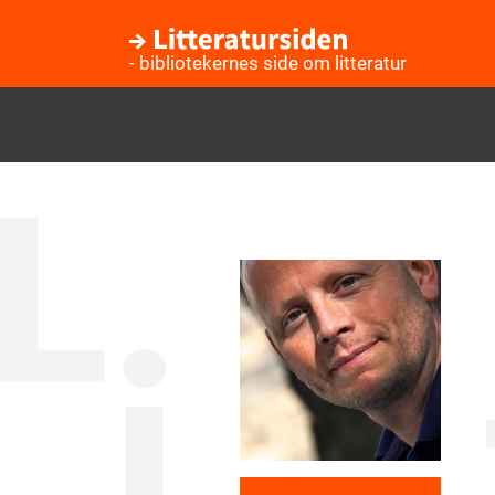
- bibliotekernes side om litteratur
Gå
til
hovedindhold