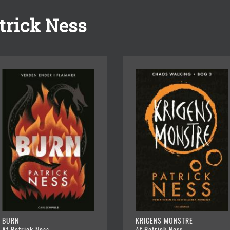
trick Ness
BURN
KRIGENS MONSTRE
Af Patrick Ness
Af Patrick Ness