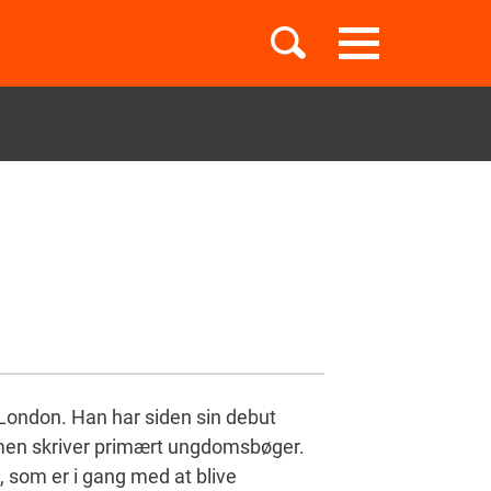
Toggle
navigation
Børnebøger
Boglister
Temaer
i London. Han har siden sin debut
 men skriver primært ungdomsbøger.
, som er i gang med at blive