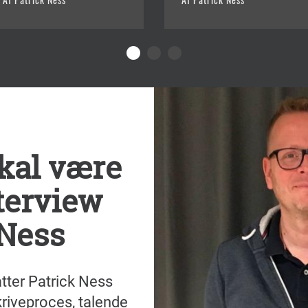
kal være
nterview
 Ness
tter Patrick Ness
kriveproces, talende