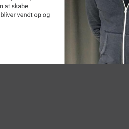
m at skabe
 bliver vendt op og