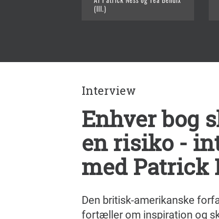
(Ill.)
Interview
Enhver bog s
en risiko - i
med Patrick
Den britisk-amerikanske forfa
fortæller om inspiration og s