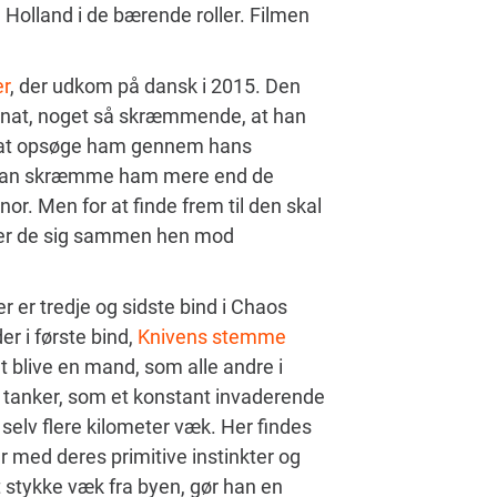
Holland i de bærende roller. Filmen
r
, der udkom på dansk i 2015. Den
r nat, noget så skræmmende, at han
r at opsøge ham gennem hans
et kan skræmme ham mere end de
r. Men for at finde frem til den skal
jder de sig sammen hen mod
der er tredje og sidste bind i Chaos
er i første bind,
Knivens stemme
t blive en mand, som alle andre i
 tanker, som et konstant invaderende
selv flere kilometer væk. Her findes
r med deres primitive instinkter og
t stykke væk fra byen, gør han en