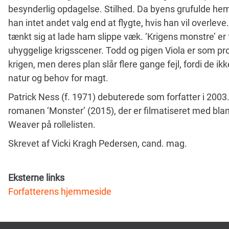
besynderlig opdagelse. Stilhed. Da byens grufulde hemm
han intet andet valg end at flygte, hvis han vil overle
tænkt sig at lade ham slippe væk. ‘Krigens monstre’ er 
uhyggelige krigsscener. Todd og pigen Viola er som pro
krigen, men deres plan slår flere gange fejl, fordi de 
natur og behov for magt.
Patrick Ness (f. 1971) debuterede som forfatter i 200
romanen ‘Monster’ (2015), der er filmatiseret med bl
Weaver på rollelisten.
Skrevet af Vicki Kragh Pedersen, cand. mag.
Eksterne links
Forfatterens hjemmeside