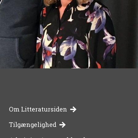
-
Om Litteratursiden
Tilgængelighed
bibliotekernes