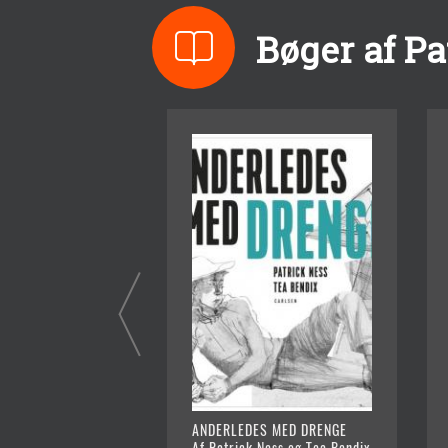
Bøger af Pa
ANDERLEDES MED DRENGE
Af Patrick Ness og Tea Bendix