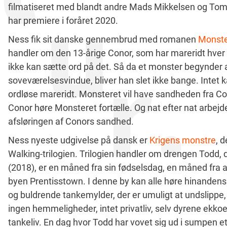
filmatiseret med blandt andre Mads Mikkelsen og Tom 
har premiere i foråret 2020.
Ness fik sit danske gennembrud med romanen
Monste
handler om den 13-årige Conor, som har mareridt hve
ikke kan sætte ord på det. Så da et monster begynde
soveværelsesvindue, bliver han slet ikke bange. Int
ordløse mareridt. Monsteret vil have sandheden fra Cono
Conor høre Monsteret fortælle. Og nat efter nat arbe
afsløringen af Conors sandhed.
Ness nyeste udgivelse på dansk er
Krigens monstre
, 
Walking-trilogien. Trilogien handler om drengen Todd, d
(2018), er en måned fra sin fødselsdag, en måned fra a
byen Prentisstown. I denne by kan alle høre hinandens
og buldrende tankemylder, der er umuligt at undslippe, 
ingen hemmeligheder, intet privatliv, selv dyrene ekkoe
tankeliv. En dag hvor Todd har vovet sig ud i sumpen e