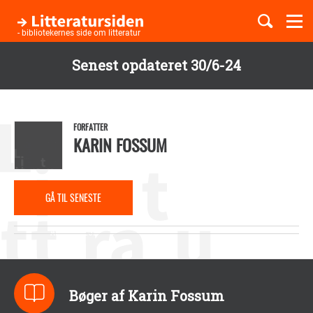
Togg
navi
- bibliotekernes side om litteratur
Senest opdateret 30/6-24
Børnebøger
Gå
til
Boglister
hovedindhold
FORFATTER
KARIN FOSSUM
Temaer
GÅ TIL SENESTE
ANMELDELSE
Bøger af Karin Fossum