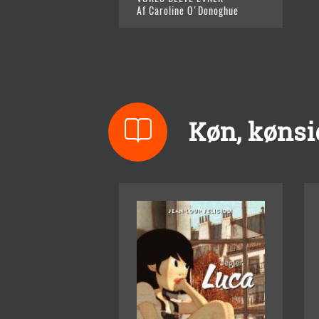
Af Caroline O'Donoghue
Køn, kønsid