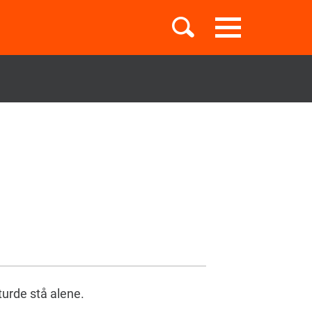
Toggle
navigation
Børnebøger
Boglister
Temaer
urde stå alene.