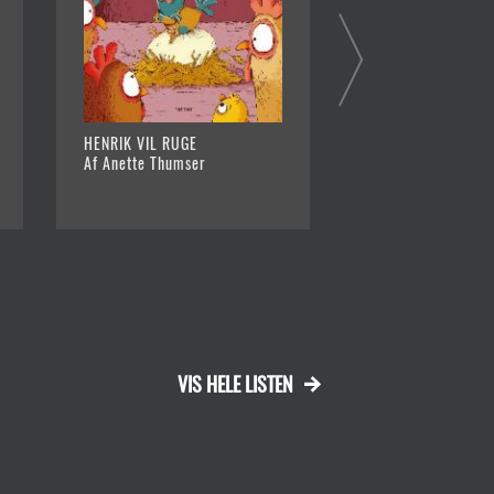
HENRIK VIL RUGE
DISCO!
Af Anette Thumser
Af Frauke Angel og
(ill.)
VIS HELE LISTEN