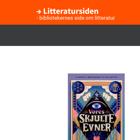
- bibliotekernes side om litteratur
Gå
til
hovedindhold