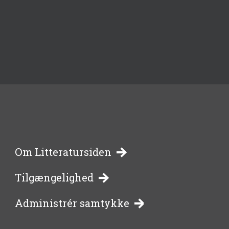
-
Om Litteratursiden
Tilgængelighed
bibliotekernes
Administrér samtykke
side