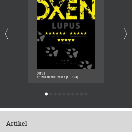
LUPUS
DE FRO
Af Jens Henrik Jensen (f. 1963)
Af Jens
Artikel