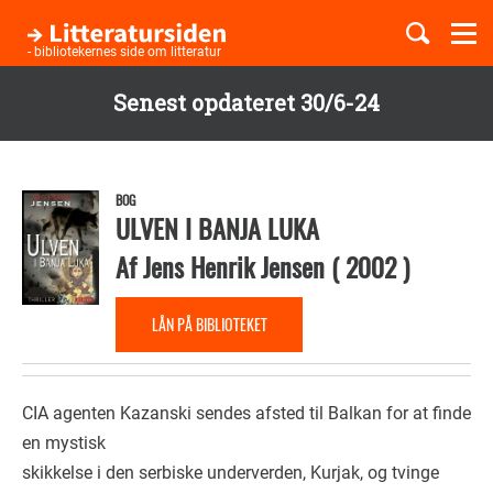
Togg
navi
- bibliotekernes side om litteratur
Senest opdateret 30/6-24
Børnebøger
Gå
til
Boglister
hovedindhold
BOG
ULVEN I BANJA LUKA
Af
Jens Henrik Jensen
(
2002
)
Temaer
LÅN PÅ BIBLIOTEKET
CIA agenten Kazanski sendes afsted til Balkan for at finde
en mystisk
skikkelse i den serbiske underverden, Kurjak, og tvinge