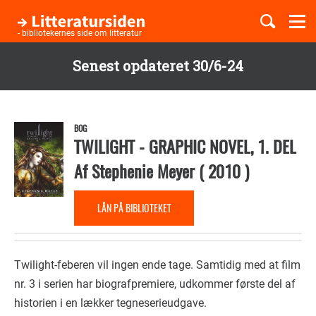
Togg
navi
- bibliotekernes side om litteratur
Senest opdateret 30/6-24
Børnebøger
Gå
til
Boglister
hovedindhold
BOG
TWILIGHT - GRAPHIC NOVEL, 1. DEL
Af
Stephenie Meyer
(
2010
)
Temaer
LÅN PÅ BIBLIOTEKET
Twilight-feberen vil ingen ende tage. Samtidig med at film
nr. 3 i serien har biografpremiere, udkommer første del af
historien i en lækker tegneserieudgave.