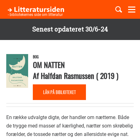
Togg
navi
- bibliotekernes side om litteratur
Senest opdateret 30/6-24
Børnebøger
Gå
til
Boglister
hovedindhold
BOG
OM NATTEN
Af
Halfdan Rasmussen
(
2019
)
Temaer
LÅN PÅ BIBLIOTEKET
En række udvalgte digte, der handler om nætterne. Både
de trygge med masser af kærlighed, nætter som skrøbelig
forælder, de tossede nætter og den allersidste evige nat.