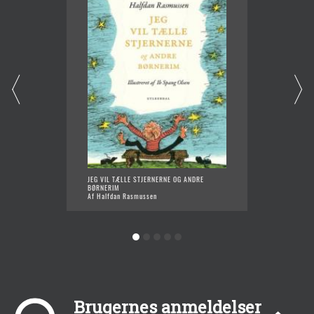
JEG VIL TÆLLE STJERNERNE OG ANDRE
BØRNER
BØRNERIM
Af Half
Af Halfdan Rasmussen
Brugernes anmeldelser