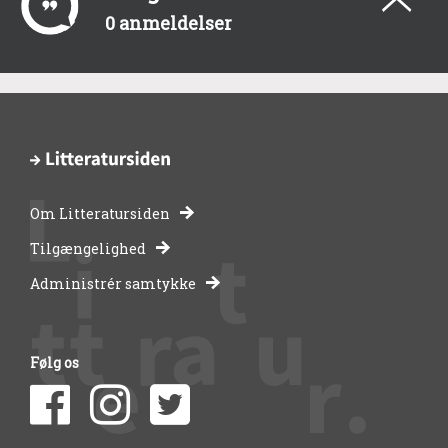
0 anmeldelser
Om Litteratursiden
-
Tilgængelighed
Administrér samtykke
bibliotekernes
side
Følg os
om