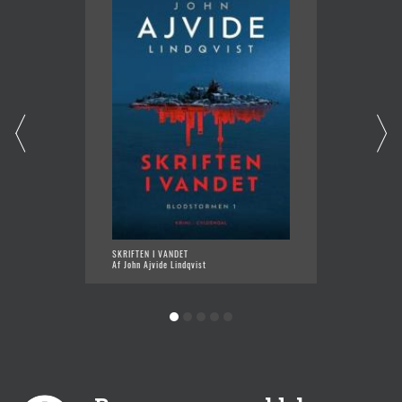
SKRIFTEN I VANDET
VENLIG
Af John Ajvide Lindqvist
Af John 