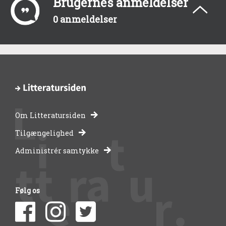
Brugernes anmeldelser
0 anmeldelser
Om Litteratursiden
-
Tilgængelighed
Administrér samtykke
bibliotekernes
side
Følg os
om