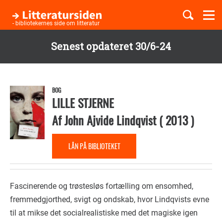
Togg
navi
- bibliotekernes side om litteratur
Senest opdateret 30/6-24
Børnebøger
Gå
til
Boglister
hovedindhold
BOG
LILLE STJERNE
Af
John Ajvide Lindqvist
(
2013
)
Temaer
LÅN PÅ BIBLIOTEKET
Fascinerende og trøstesløs fortælling om ensomhed,
fremmedgjorthed, svigt og ondskab, hvor Lindqvists evne
til at mikse det socialrealistiske med det magiske igen