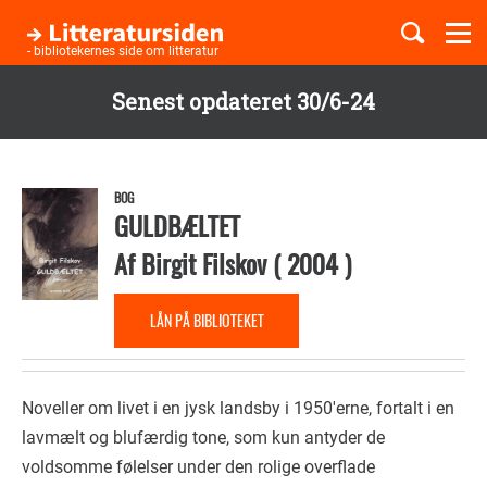
Togg
navi
- bibliotekernes side om litteratur
Senest opdateret 30/6-24
Børnebøger
Gå
til
Boglister
hovedindhold
BOG
GULDBÆLTET
Af
Birgit Filskov
(
2004
)
Temaer
LÅN PÅ BIBLIOTEKET
Noveller om livet i en jysk landsby i 1950'erne, fortalt i en
lavmælt og blufærdig tone, som kun antyder de
voldsomme følelser under den rolige overflade