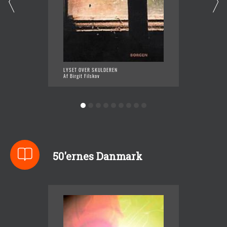
ANNAS 
LYSET OVER SKULDEREN
Af Birgi
Af Birgit Filskov
50'ernes Danmark