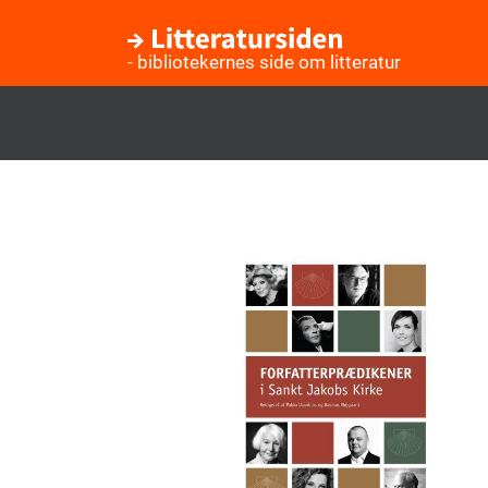
- bibliotekernes side om litteratur
Gå
til
hovedindhold