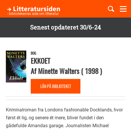
Togg
navi
- bibliotekernes side om litteratur
Senest opdateret 30/6-24
Børnebøger
Gå
til
Boglister
hovedindhold
BOG
EKKOET
Af
Minette Walters
(
1998
)
Temaer
LÅN PÅ BIBLIOTEKET
Kriminalroman fra Londons fashionable Docklands, hvor
først ét lig, og senere ét mere, bliver fundet i den
gådefulde Amandas garage. Journalisten Michael