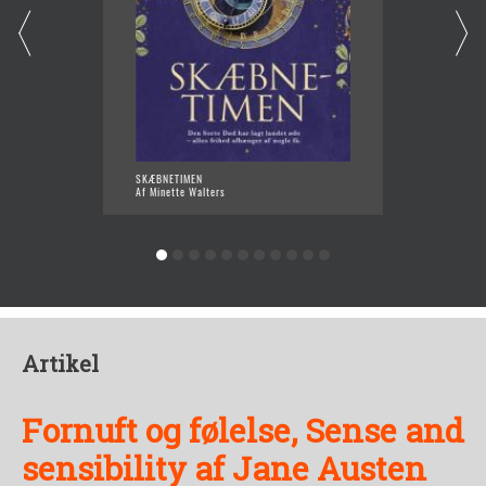
SKÆBNETIMEN
DE SIDS
Af Minette Walters
Af Mine
Artikel
Fornuft og følelse, Sense and
sensibility af Jane Austen