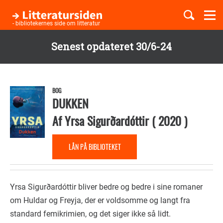
Togg
navi
- bibliotekernes side om litteratur
Senest opdateret 30/6-24
Børnebøger
Gå
til
Boglister
hovedindhold
BOG
DUKKEN
Af
Yrsa Sigurðardóttir
(
2020
)
Temaer
LÅN PÅ BIBLIOTEKET
Yrsa Sigurðardóttir bliver bedre og bedre i sine romaner
om Huldar og Freyja, der er voldsomme og langt fra
standard femikrimien, og det siger ikke så lidt.