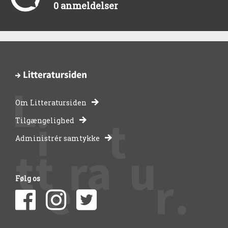
0 anmeldelser
Om Litteratursiden
-
Tilgængelighed
Administrér samtykke
bibliotekernes
side
Følg os
om