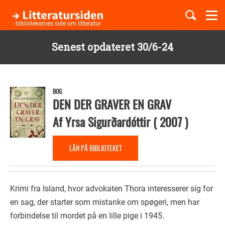
Togg
navi
- bibliotekernes side om litteratur
Senest opdateret 30/6-24
Børnebøger
Gå
til
Boglister
hovedindhold
BOG
DEN DER GRAVER EN GRAV
Af
Yrsa Sigurðardóttir
(
2007
)
Temaer
LÅN PÅ BIBLIOTEKET
Krimi fra Island, hvor advokaten Thora interesserer sig for
en sag, der starter som mistanke om spøgeri, men har
forbindelse til mordet på en lille pige i 1945.