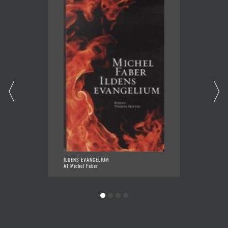
ILDENS EVANGELIUM
VANILJ
Af Michel Faber
Af Mich