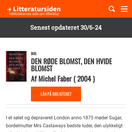
Togg
navi
- bibliotekernes side om litteratur
Senest opdateret 30/6-24
Børnebøger
Gå
til
Boglister
hovedindhold
BOG
DEN RØDE BLOMST, DEN HVIDE
BLOMST
Temaer
Af
Michel Faber
(
2004
)
LÅN PÅ BIBLIOTEKET
I et sølet og depraveret London anno 1875 møder Sugar,
bordelmutter Mrs Castaways bedste luder, den ulykkeligt