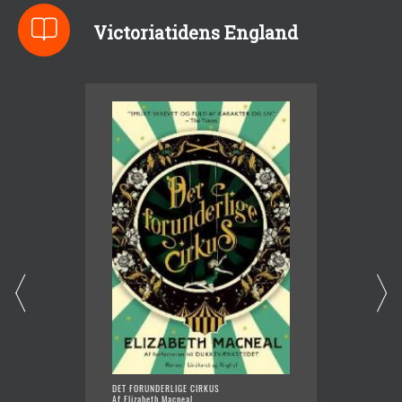
Victoriatidens England
DET FORUNDERLIGE CIRKUS
BRIDGE
Af Elizabeth Macneal
Af Julia