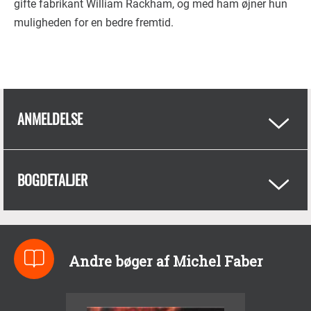
gifte fabrikant William Rackham, og med ham øjner hun
muligheden for en bedre fremtid.
ANMELDELSE
BOGDETALJER
Andre bøger af Michel Faber