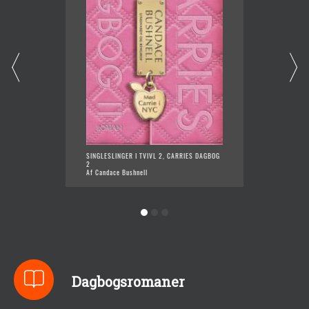
SINGLESLINGER I TVIVL 2, CARRIES DAGBOG
ONE FI
2
Af Cand
Af Candace Bushnell
Dagbogsromaner