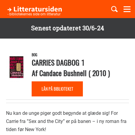
Togg
navi
- bibliotekernes side om litteratur
Senest opdateret 30/6-24
Børnebøger
Gå
til
Boglister
hovedindhold
BOG
CARRIES DAGBOG 1
Af
Candace Bushnell
(
2010
)
Temaer
LÅN PÅ BIBLIOTEKET
Nu kan de unge piger godt begynde at glæde sig! For
Carrie fra ”Sex and the City” er på banen – i ny roman fra
tiden før New York!