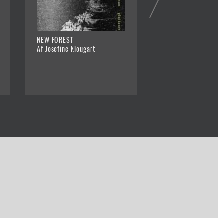
NEW FOREST
OM MØRKE
Af Josefine Klougart
Af Josefine Klouga