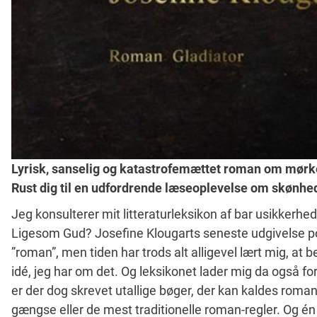
Lyrisk, sanselig og katastrofemættet roman om mørket
Rust dig til en udfordrende læseoplevelse om skønhed
Jeg konsulterer mit litteraturleksikon af bar usikkerhe
Ligesom Gud? Josefine Klougarts seneste udgivelse p
”roman”, men tiden har trods alt alligevel lært mig, at b
idé, jeg har om det. Og leksikonet lader mig da også f
er der dog skrevet utallige bøger, der kan kaldes roma
gængse eller de mest traditionelle roman-regler. Og én 