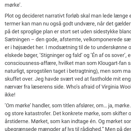
mørke’.
Plot og decideret narrativt forløb skal man lede længe
termer kan man nu også godt undvære, når det gælder K
på det sproglige plan er stort set uden sidestykke bla
Sætningen – den gode, afstemte, velkomponerede sætn
er i højsædet her. I modsætning til de to underskønne
elskede bøger, ’Stigninger og fald’ og ’Én af os sover’,
consciousness-affære, hvilket man som Klougart-fan s
naturligt, sprogstilen taget i betragtning), men som ma
skuffet over. Jeg havde svært ved at fastholde mit eng
nærvær fra læserens side. Who’s afraid of Virginia Woolf
ikke!
’Om mørke’ handler, som titlen afslører, om… ja, mørk
og store katastrofer. Det konkrete mørke, som skifter 
årstiderne. Mørket, som kan indtage én. Og mørket som 
ubegrænsede mængder af lys til rådighed.” Men på den 