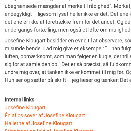
ubegrænsede mængder af mørke til rådighed”. Mørket, 
endegyldigt – ligesom lyset heller ikke er det. Det ene
det ene er ikke at foretrække frem for det andet. Og de
undergangs-fortælling, men også et løfte om mulighe
Josefine Klougart besidder en evne til at observere, s
misunde hende. Lad mig give et eksempel: ”… han fulgte
luften, opmærksomt, som man følger en kugle, der trille
sig for at samle den op.” Det er så præcist, så fuldko
undre mig over, at tanken ikke er kommet til mig før. 
Hun ser og sætter på skrift – jeg læser og tænker: Det e
Internal links
Josefine Klougart
Én af os sover af Josefine Klougart
Hallerne af Josefine Klougart