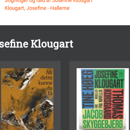
Stigninger og fald af Josefine Klougart
Klougart, Josefine - Hallerne
sefine Klougart