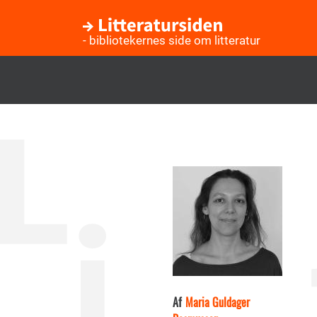
- bibliotekernes side om litteratur
Gå
til
hovedindhold
Af
Maria Guldager