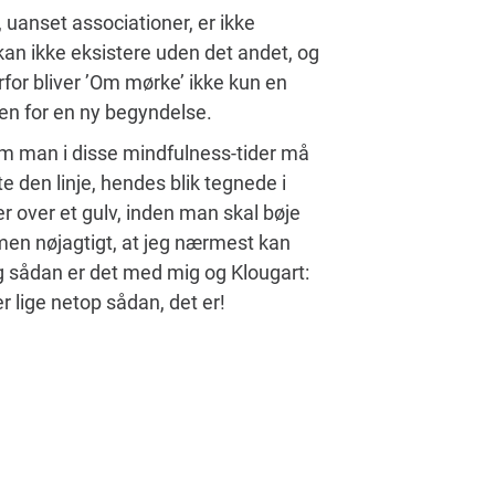
uanset associationer, er ikke
 kan ikke eksistere uden det andet, og
rfor bliver ’Om mørke’ ikke kun en
den for en ny begyndelse.
om man i disse mindfulness-tider må
 den linje, hendes blik tegnede i
r over et gulv, inden man skal bøje
mmen nøjagtigt, at jeg nærmest kan
Og sådan er det med mig og Klougart:
r lige netop sådan, det er!