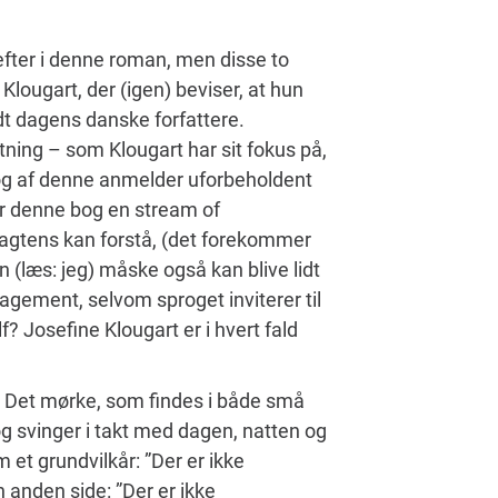
 efter i denne roman, men disse to
lougart, der (igen) beviser, at hun
ndt dagens danske forfattere.
ing – som Klougart har sit fokus på,
 og af denne anmelder uforbeholdent
 er denne bog en stream of
agtens kan forstå, (det forekommer
n (læs: jeg) måske også kan blive lidt
agement, selvom sproget inviterer til
? Josefine Klougart er i hvert fald
e. Det mørke, som findes i både små
og svinger i takt med dagen, natten og
et grundvilkår: ”Der er ikke
anden side: ”Der er ikke