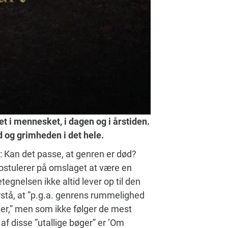
 i mennesket, i dagen og i årstiden.
 og grimheden i det hele.
d: Kan det passe, at genren er død?
ostulerer på omslaget at være en
etegnelsen ikke altid lever op til den
orstå, at ”p.g.a. genrens rummelighed
ner,” men som ikke følger de mest
af disse ”utallige bøger” er ’Om