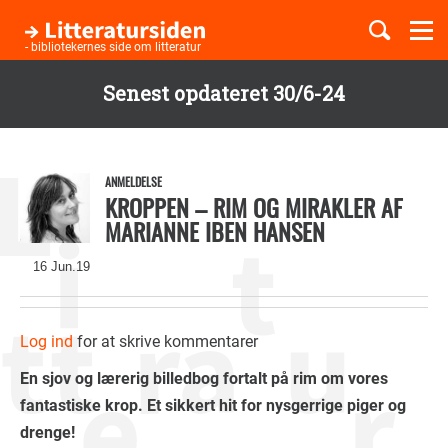
Togg
navi
- bibliotekernes side om litteratur
Senest opdateret 30/6-24
Børnebøger
Gå
til
Boglister
hovedindhold
ANMELDELSE
KROPPEN – RIM OG MIRAKLER AF
MARIANNE IBEN HANSEN
Temaer
16 Jun.19
Log ind
for at skrive kommentarer
En sjov og lærerig billedbog fortalt på rim om vores
fantastiske krop. Et sikkert hit for nysgerrige piger og
drenge!