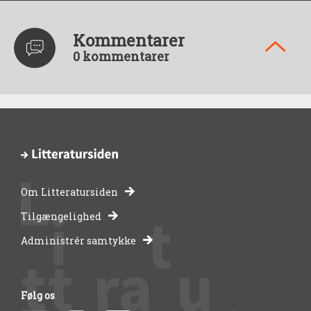
Kommentarer
0 kommentarer
Om Litteratursiden
-
Tilgængelighed
Administrér samtykke
bibliotekernes
side
Følg os