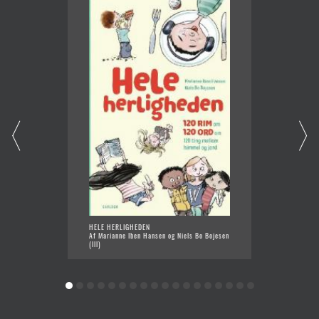
HELE HERLIGHEDEN
DEN ER 
Af Marianne Iben Hansen og Niels Bo Bojesen
Af Mari
(Ill)